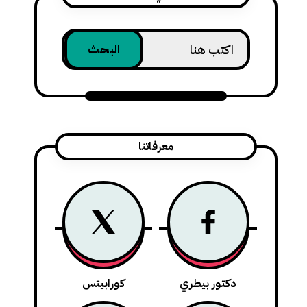
معرفاتنا
دكتور بيطري
كورابيتس