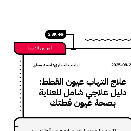
2.8K
أمراض القطط
2025-08-
الطبيب البيطري: احمد محلي
علاج التهاب عيون القطط:
دليل علاجي شامل للعناية
بصحة عيون قطتك
اكتشف كيف يمكنك حماية عيون قطتك من