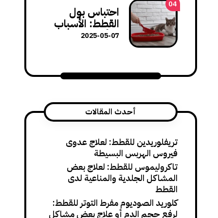
هذا السلوك
04
احتباس بول
القطط: الأسباب
والأعراض وطرق
2025-05-07
العلاج الفورية
أحدث المقالات
تريفلوريدين للقطط: لعلاج عدوى
فيروس الهربس البسيطة
تاكروليموس للقطط: لعلاج بعض
المشاكل الجلدية والمناعية لدى
القطط
كلوريد الصوديوم مفرط التوتر للقطط:
لرفع حجم الدم أو علاج بعض مشاكل