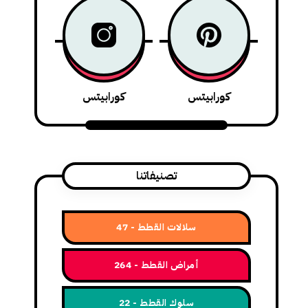
كورابيتس
كورابيتس
تصنيفاتنا
سلالات القطط
47
أمراض القطط
264
سلوك القطط
22