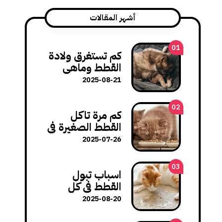
أشهر المقالات
01
كم تستغرق ولادة
القطط وماهي
مشاكل الولادة
2025-08-21
وكيف تتعامل
معها؟
02
كم مرة تاكل
القطط الصغيرة في
اليوم: عدد
2025-07-26
الوجبات المثالي
لنمو صحي
03
اسباب تبول
القطط في كل
مكان في المنزل
2025-08-20
وكيفية تصحيح