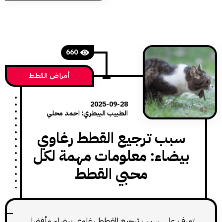
660
أمراض القطط
2025-09-28
الطبيب البيطري: احمد محلي
بب ترجيع القطط رغاوي
يضاء: معلومات مهمة لكل
محبي القطط
 على سبب ترجيع القطط رغاوي بيضاء وأفضل