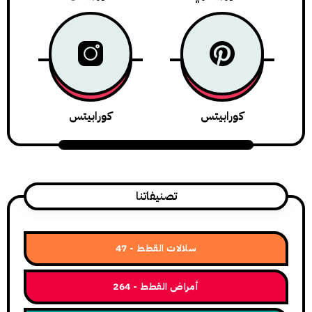
كورابيتس
كورابيتس
تصنيفاتنا
سلالات القطط
47
أمراض القطط
264