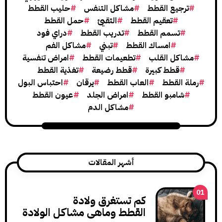
جيع القطط
مشاكل التنفس
حليب القطط
تعقيم القطط
التقيئ
حمل القطط
تسمم القطط
تدريب القطط
دراي فود
امساك القطط
تبني
مشاكل الفم
كل القلب
تطعيمات القطط
امراض تنفسية
قطط كبيرة
قطط رضيعة
تغذية القطط
القطط
العاب القطط
يرقان
احتباس البول
امبو القطط
امراض الجلد
عيون القطط
مشاكل الدم
أشهر المقالات
كم تستغرق ولادة
القطط وماهي مشاكل الولادة