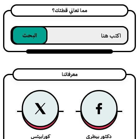
مما تعاني قطتك؟
معرفاتنا
دكتور بيطري
كورابيتس