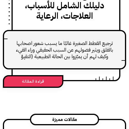
دليلك الشامل للأسباب،
العلاجات، الرعاية
ع القطط الصغيرة غالبًا ما يسبب شعور اصحابها
لق ويثير فضولهم عن السبب الحقيقي وراء القيء
يف لهم أن يميّزوا بين الحالة الطبيعية (التقيؤ
عرضي) وتلك التي تستدعي تدخلاً طبيًا عاجلًا.
لترجيع بشكل عام قد ينتج عن تغيّر مفاجئ في
ذاء، ابتلاع جسم غريب، الطفيليات، أو مشاكل
قراءة المقالة
مية قد تكون أكثر خطورة في بعض الأحيان.
مقالات مميزة