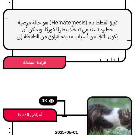
تقيؤ القطط دم (Hematemesis) هو حالة مرضية
يرة تستدعي تدخلًا بيطريًا فوريًا، ويمكن أن
 ناتجًا عن أسباب عديدة تتراوح من الطفيفة إلى
هددة لحياة القطة المصابة. نشير إلى أن الكلاب
ثر بهذه الحالة بشكل أكبر من القطط. ولا يوجد
تعداد وراثي أو سلالي أو عمر أو جنس معروف
قراءة المقالة
للإصابة بهذه الحالة. الحيوانات التي تتلقى
1K
أمراض القطط
2025-06-01