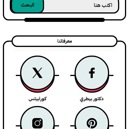
معرفاتنا
دكتور بيطري
كورابيتس