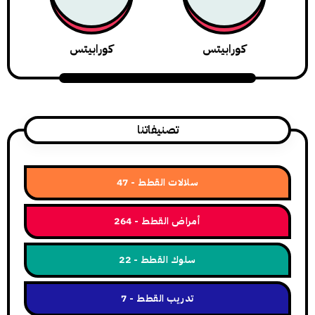
كورابيتس
كورابيتس
تصنيفاتنا
سلالات القطط
47
أمراض القطط
264
سلوك القطط
22
تدريب القطط
7