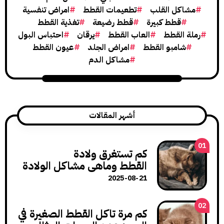
مشاكل القلب
تطعيمات القطط
امراض تنفسية
قطط كبيرة
قطط رضيعة
تغذية القطط
رملة القطط
العاب القطط
يرقان
احتباس البول
شامبو القطط
امراض الجلد
عيون القطط
مشاكل الدم
أشهر المقالات
01
كم تستغرق ولادة
القطط وماهي مشاكل الولادة
وكيف تتعامل معها؟
2025-08-21
02
كم مرة تاكل القطط الصغيرة في