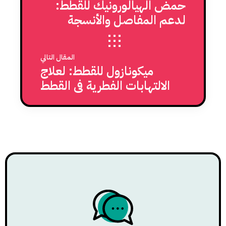
حمض الهيالورونيك للقطط:
لدعم المفاصل والأنسجة
الرخوة
المقال التالي
ميكونازول للقطط: لعلاج
الالتهابات الفطرية في القطط