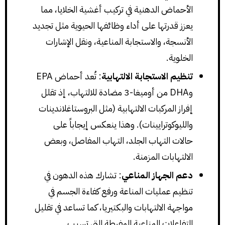
الأحماض الدهنية في تركيب أغشية الخلايا، مما
يعزز قدرتها على أداء وظائفها الحيوية مثل تجديد
الأنسجة، والاستجابة المناعية، ونقل الإشارات
الخلوية.
تنظيم الاستجابة الالتهابية
: تُعد أحماض EPA
وDHA من أوميغا-3 مضادة للالتهاب، إذ تقلل
إفراز المركبات الالتهابية (مثل البروستاغلاندينات
والليوكوترايينات). وهذا ينعكس إيجاباً على
حالات التهاب الجلد، التهاب المفاصل، وبعض
الالتهابات المزمنة.
دعم الجهاز المناعي
: تشارك هذه الدهون في
تنظيم عمليات المناعة ورفع كفاءة الجسم في
مواجهة الالتهابات والبكتيريا، كما تساعد في تقليل
التفاعلات المناعية المفرطة التي تسبب