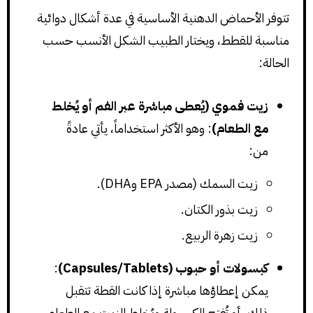
تتوفر الأحماض الدهنية الأساسية في عدة أشكال دوائية
مناسبة للقطط، ويختار الطبيب الشكل الأنسب حسب
الحالة:
زيت فموي (يُعطى مباشرة عبر الفم أو يُخلط
مع الطعام)
: وهو الأكثر استخداماً، يأتي عادةً
من:
زيت السمك (مصدر EPA وDHA).
زيت بذور الكتان.
زيت زهرة الربيع.
كبسولات أو حبوب (Capsules/Tablets)
:
يمكن إعطاؤها مباشرة إذا كانت القطة تتقبل
ذلك، أو تُفتح الكبسولة ويُخلط الزيت مع الطعام.