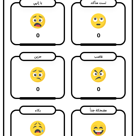
لست متأكد
يا إلهي
0
0
غاضب
حزين
0
0
مضحكة جداً
بكاء