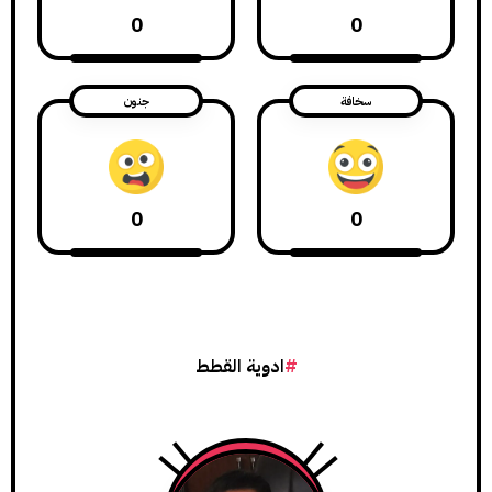
0
0
سخافة
جنون
0
0
ادوية القطط