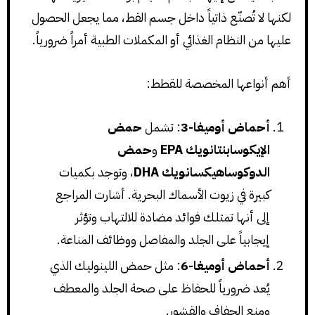
لكنها لا تُصنّع ذاتياً داخل جسم القط، مما يجعل الحصول
عليها من النظام الغذائي أو المكملات الطبية أمراً ضرورياً.
أهم أنواعها المخصصة للقطط:
أحماض أوميغا-3
: تشمل
حمض
الإيكوسابنتانويك EPA
و
حمض
الدوكوساهيكسانويك DHA
، وتوجد بكميات
كبيرة في زيوت الأسماك البحرية. أشارت المراجع
إلى أنها تمتلك فوائد مضادة للالتهاب وتؤثر
إيجابياً على الجلد والمفاصل ووظائف المناعة.
أحماض أوميغا-6
: مثل حمض اللينوليك الذي
يُعد ضرورياً للحفاظ على صحة الجلد والمعطف
ومنع الجفاف والقشور.