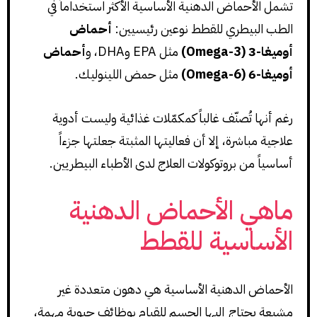
تشمل الأحماض الدهنية الأساسية الأكثر استخداماً في
الطب البيطري للقطط نوعين رئيسيين:
أحماض
أوميغا-3 (Omega-3)
مثل EPA وDHA، و
أحماض
أوميغا-6 (Omega-6)
مثل حمض اللينوليك.
رغم أنها تُصنّف غالباً كمكمّلات غذائية وليست أدوية
علاجية مباشرة، إلا أن فعاليتها المثبتة جعلتها جزءاً
أساسياً من بروتوكولات العلاج لدى الأطباء البيطريين.
ماهي الأحماض الدهنية
الأساسية للقطط
الأحماض الدهنية الأساسية هي دهون متعددة غير
مشبعة يحتاج إليها الجسم للقيام بوظائف حيوية مهمة،