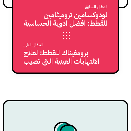
المقال السابق
لودوكسامين تروميثامين
للقطط: افضل ادوية الحساسية
لعين القطط
المقال التالي
برومفيناك للقطط: لعلاج
الالتهابات العينية التي تصيب
القطط