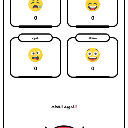
0
0
سخافة
جنون
0
0
ادوية القطط