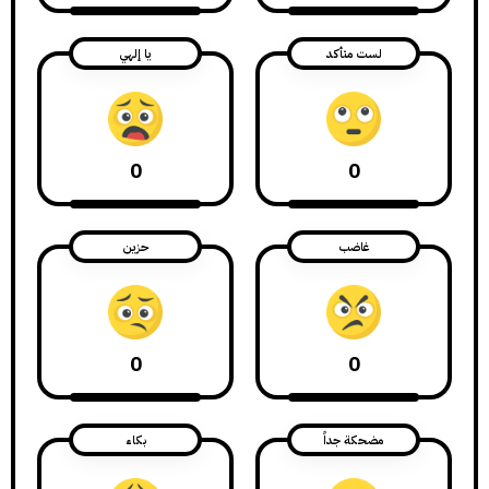
لست متأكد
يا إلهي
0
0
غاضب
حزين
0
0
مضحكة جداً
بكاء