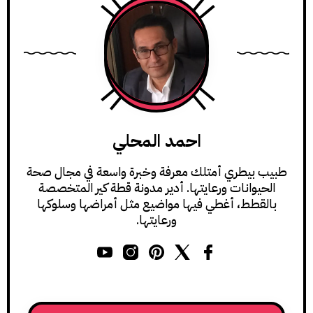
احمد المحلي
طبيب بيطري أمتلك معرفة وخبرة واسعة في مجال صحة
الحيوانات ورعايتها. أدير مدونة قطة كير المتخصصة
بالقطط، أغطي فيها مواضيع مثل أمراضها وسلوكها
ورعايتها.