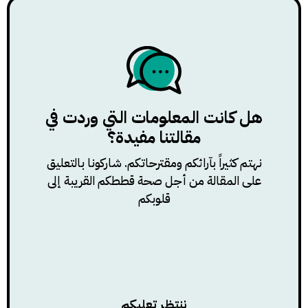
هل كانت المعلومات التي وردت في
مقالتنا مفيدة؟
نهتم كثيراً بآرائكم ومقترحاتكم. شاركونا بالتعليق
على المقالة من أجل صحة قططكم القريبة إلى
قلوبكم
ننتظر تعليكم