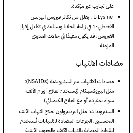
على تجارب غير مؤكدة.
L-Lysine : يقلل من تكاثر فيروس الهربس
القططي-1 في زراعة الخلايا ويساعد في تقليل إفراز
الفيروس، قد يكون مفيدًا في حالات العدوى
المزمنة.
مضادات الالتهاب
مضادات الالتهاب غير الستيرويدية (NSAIDs):
مثل البيروكسيكام (يُستخدم لعلاج أورام الأنف،
سواء بمفرده أو مع العلاج الكيميائي).
الستيرويدات: مثل البردنيزولون لعلاج التهاب الأنف
التحسسي، الجرعات المضادة للالتهابات تُستخدم
للقطط المصابة بالتهاب الأنف والجيوب الأنفية