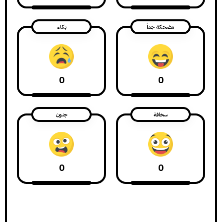
مضحكة جداً
بكاء
0
0
سخافة
جنون
0
0