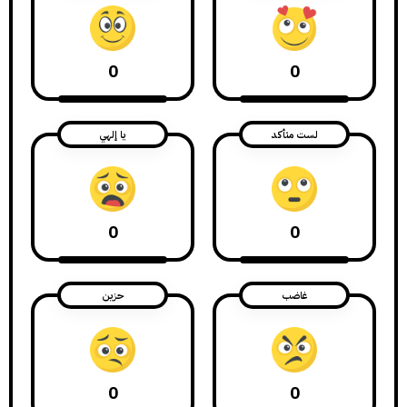
0
0
لست متأكد
يا إلهي
0
0
غاضب
حزين
0
0