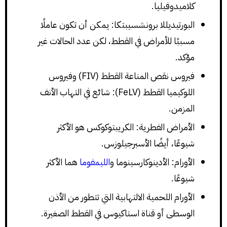
كلاميدوفيليا.
البورتيديللا برونشسيبتكا: يمكن أن تكون عاملًا
مسببًا للأمراض في القطط، لكن عدد الحالات غير
مؤكد.
فيروس نقص المناعة القطط (FIV) وفيروس
اللوكيميا القطط (FeLV): شائع في التهاب الأنف
المزمن.
الأمراض الفطرية: الكريبتوكوكس هو الأكثر
شيوعًا، أيضًا الأسبرجيلوزس.
الأورام: الأدينوكارسينوما و
الليمفوما
هما الأكثر
شيوعًا.
الأورام اللحمية الالتهابية التي تتطور من الأذن
الوسطى أو قناة استاكيوس في القطط الصغيرة.