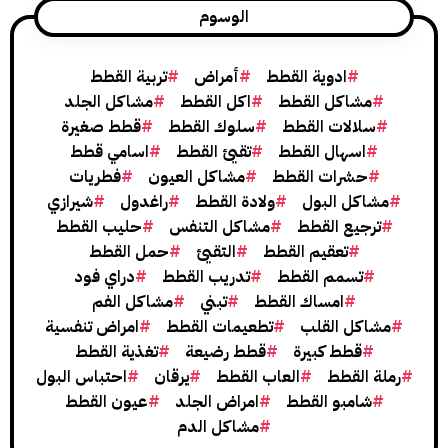
الوسوم
ادوية القطط
أمراض
تربية القطط
شاكل القطط
اكل القطط
مشاكل الجلد
لالات القطط
سلوك القطط
قطط صغيرة
اسهال القطط
تقيئ القطط
اسامي قطط
حشرات القطط
مشاكل العيون
فطريات
كل البول
ولادة القطط
راغدول
شيرازي
جيع القطط
مشاكل التنفس
حليب القطط
تعقيم القطط
التقيئ
حمل القطط
تسمم القطط
تدريب القطط
دراي فود
امساك القطط
تبني
مشاكل الفم
كل القلب
تطعيمات القطط
امراض تنفسية
قطط كبيرة
قطط رضيعة
تغذية القطط
القطط
العاب القطط
يرقان
احتباس البول
امبو القطط
امراض الجلد
عيون القطط
مشاكل الدم