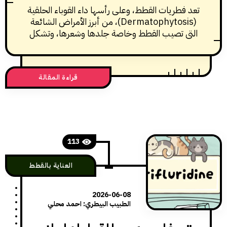
فطريات القطط، وعلى رأسها داء القوباء الحلقية
(Dermatophytosis)، من أبرز الأمراض الشائعة
ي تصيب القطط وخاصة جلدها وشعرها، وتشكل
يًا لصحة هذا الحيوان الأليف وأصحاب القطط
حد سواء، نظرًا لطبيعتها المعدية وقدرتها على
انتشار بين الحيوانات وحتى انتقالها الى الإنسان.
قراءة المقالة
علاج هذه الفطريات يسهم بالدرجة الأولى في
المحافظة على مظهر القطة وجودة فرائها،
113
العناية بالقطط
2026-06-08
الطبيب البيطري: احمد محلي