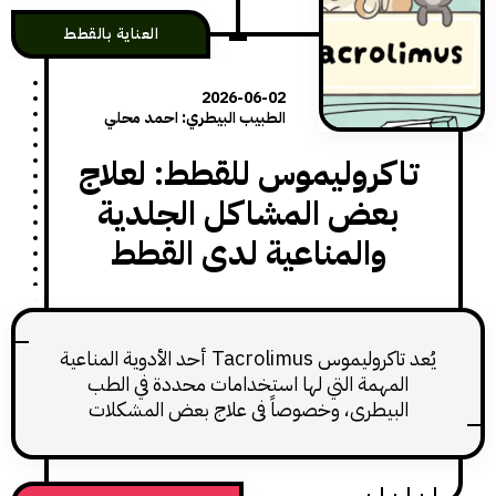
العناية بالقطط
2026-06-02
الطبيب البيطري: احمد محلي
اكروليموس للقطط: لعلاج
بعض المشاكل الجلدية
والمناعية لدى القطط
يُعد تاكروليموس Tacrolimus أحد الأدوية المناعية
لمهمة التي لها استخدامات محددة في الطب
لبيطري، وخصوصاً في علاج بعض المشكلات
جلدية والمناعية لدى القطط. ينتمي الدواء إلى
موعة مثبطات الكالسينيورين، ويتميز بفعاليته
عالية خاصة عند استخدامه موضعياً في حالات