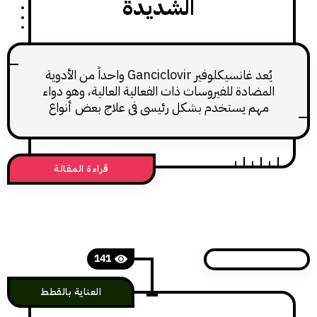
الشديدة
يُعد غانسيكلوفير Ganciclovir واحداً من الأدوية
ضادة للفيروسات ذات الفعالية العالية، وهو دواء
م يستخدم بشكل رئيسي في علاج بعض أنواع
وى الفيروسية الخطيرة. على الرغم من أنه ليس
 الأدوية الشائع استعمالها في الطب البيطري
روتيني، إلا أن له استخدامات محددة في القطط،
قراءة المقالة
صاً في الحالات الفيروسية الشديدة مثل التهاب
الشبكية الفيروسي الناجم عن
141
العناية بالقطط