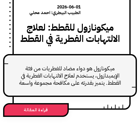
2026-06-01
الطبيب البيطري: احمد محلي
ميكونازول للقطط: لعلاج
التهابات الفطرية في القطط
ميكونازول هو دواء مضاد للفطريات من فئة
يميدازول، يستخدم لعلاج الالتهابات الفطرية في
طط. يتميز بقدرته على مكافحة مجموعة واسعة
من الفطريات، بما في ذلك الفطريات الجلدية
والخمائر مثل Malassezia. كما له نشاط مضاد
كتيريا محدود. يُستخدم ميكونازول غالبًا بشكل
قراءة المقالة
ضعي على الجلد أو الأغشية المخاطية، ويعد
ًا فعالًا لعلاج التهابات الجلد الفطرية مثل التهاب