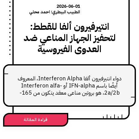
2026-06-01
الطبيب البيطري: احمد محلي
انتيرفيرون ألفا للقطط:
تحفيز الجهاز المناعي ضد
العدوى الفيروسية
دواء انتيرفيرون ألفا Interferon Alpha، المعروف
أيضًا باسم IFN-alpha أو Interferon alfa-
2a/2b، هو بروتين مناعي معقد يتكون من 165-
166 حمضًا أمينيًا، يُنتج عادة باستخدام الهندسة
الوراثية في مستعمرات بكتيريا E. coli أو في خلايا
قية المنشأ. يستخدم هذا الدواء لتحفيز الجهاز
قراءة المقالة
مناعي ضد العدوى الفيروسية، ويعمل كمنشط
عي وليس كعلاج مضاد للفيروسات بشكل مباشر.
في