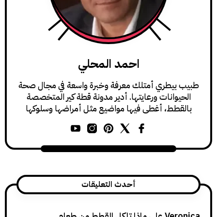
احمد المحلي
يطري أمتلك معرفة وخبرة واسعة في مجال صحة
وانات ورعايتها. أدير مدونة قطة كير المتخصصة
طط، أغطي فيها مواضيع مثل أمراضها وسلوكها
ورعايتها.
أحدث التعليقات
Ver
على
ماذا تاكل القطط من طعام