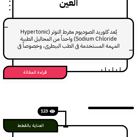
العين
يُعد كلوريد الصوديوم مفرط التوتر (Hypertonic
Sodium Chloride) واحداً من المحاليل الطبية
مة المستخدمة في الطب البيطري، وخصوصاً في
ات معينة تتطلب رفع حجم الدم سريعاً أو علاج
 مشاكل العين. هذا الدواء ليس علاجاً منزلياً،
يُستخدم غالباً في العيادات تحت إشراف بيطري
قراءة المقالة
 نظراً لقوة تأثيره واحتمالية حدوث اختلالات في
أملاح الدم إذا
123
العناية بالقطط