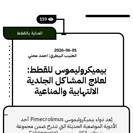
110
العناية بالقطط
2026-06-01
الطبيب البيطري: احمد محلي
بيميكروليموس للقطط:
لعلاج المشاكل الجلدية
الالتهابية والمناعية
يُعد دواء بيميكروليموس Pimecrolimus أحد
وية الموضعية الحديثة التي تندرج ضمن مجموعة
مثبطات الكالسينيورين (Calcineurin