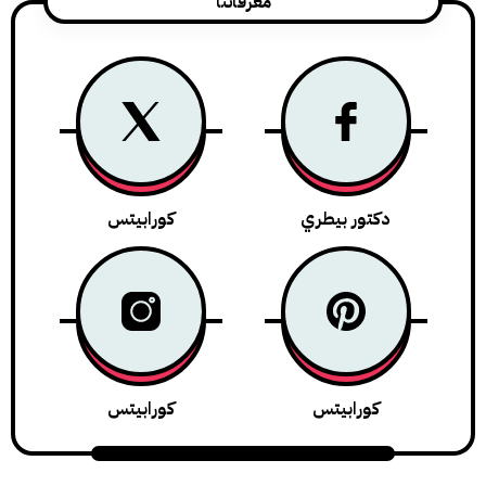
معرفاتنا
دكتور بيطري
كورابيتس
كورابيتس
كورابيتس