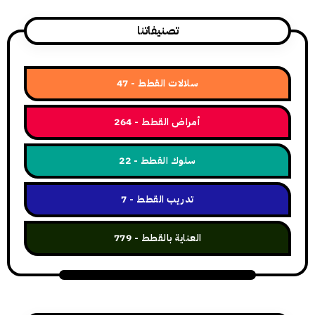
تصنيفاتنا
سلالات القطط
47
أمراض القطط
264
سلوك القطط
22
تدريب القطط
7
العناية بالقطط
779