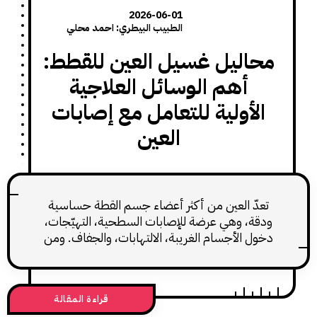
2026-06-01
الطبيب البيطري: احمد محلي
اليل غسيل العين للقطط:
أهم الوسائل العلاجية
لأولية للتعامل مع إصابات
العين
دّ العين من أكثر أعضاء جسم القطة حساسية
ة، وهي عرضة للإصابات السطحية، التهيّجات،
ل الأجسام الغريبة، الالتهابات، والجفاف. ومن
 الوسائل العلاجية الأولية والضرورية في التعامل
 أمراض وإصابات العين: محاليل غسيل العين
(Ophthalmic Irrigants). هذه المحاليل ليست
قراءة المقالة
وية علاجية بالمعنى التقليدي، بل هي وسائل