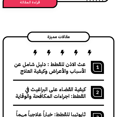
قراءة المقالة
عب علاجها بالخيارات التقليدية. وقد أشارت
مراجع الدوائية البيطرية إلى وجود استخدامات
متعددة للتاكروليموس، أهمها علاج التهابات
مقالات مميزة
عث الاذن للقطط : دليل شامل عن
الأسباب والأعراض وكيفية العلاج
كيفية القضاء على البراغيث في
القطط: اجراءات المكافحة والوقاية
ثايوتيبا للقطط: خياراً علاجياً مهماً