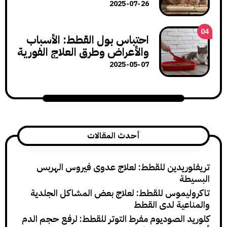
لنمو صحي
2025-07-26
احتباس بول القطط: الأسباب
والأعراض وطرق العلاج الفورية
2025-05-07
أحدث المقالات
ريدين للقطط: لعلاج عدوى فيروس الهربس
ة
يموس للقطط: لعلاج بعض المشاكل الجلدية
عية لدى القطط
 الصوديوم مفرط التوتر للقطط: لرفع حجم الدم