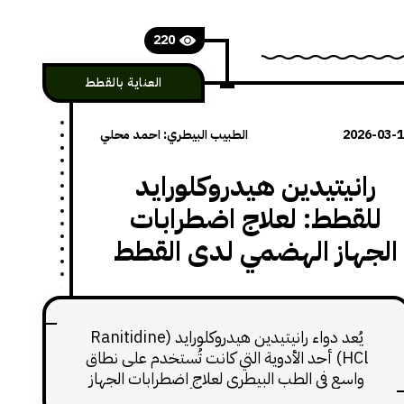
العناصر الداعمة
220
العناية بالقطط
2026-03-
الطبيب البيطري: احمد محلي
رانيتيدين هيدروكلورايد
للقطط: لعلاج اضطرابات
الجهاز الهضمي لدى القطط
يُعد دواء رانيتيدين هيدروكلورايد (Ranitidine
HCl) أحد الأدوية التي كانت تُستخدم على نطاق
واسع في الطب البيطري لعلاج اضطرابات الجهاز
الهضمي لدى القطط، خصوصاً الحالات المرتبطة