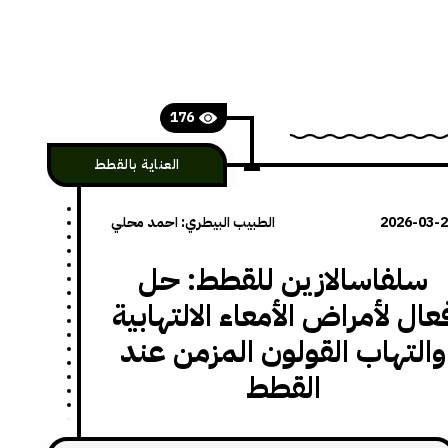
استخلاصه أو تصنيعه ليعمل كمكمّل داعم
لوظائف الكبد وتحسين تدفق الصفراء. يتميز هذا
الدواء بكونه لطيفاً نسبياً مقارنة بالأدوية الكبدية
الأخرى، كما يساعد على خفض لزوجة الصفراء
176
العناية بالقطط
2026-03-
الطبيب البيطري: احمد محلي
سلفاسالازين للقطط: حل
عال لأمراض الأمعاء الالتهابية
والتهاب القولون المزمن عند
القطط