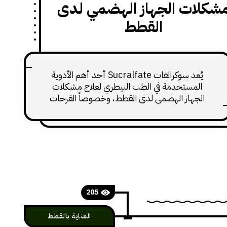
شكلات الجهاز الهضمي لدى
القطط
يُعد سوكرالفات Sucralfate أحد أهم الأدوية
المستخدمة في الطب البيطري لعلاج مشكلات
الجهاز الهضمي لدى القطط، وخصوصاً القرحات
المعدية والتهابات المريئ. يتميز الدواء بآلية عمل
فريدة تعتمد على الحماية الموضعية بدلاً من
التأثير الجهازي، مما يجعله خياراً آمناً وفعّالاً في
العديد من الحالات. هذا المقال يقدم دليلاً
متكاملاً يغطي تعريف الدواء، كيفية عمله،
استخداماته، جرعاته،
205
العناية بالقطط