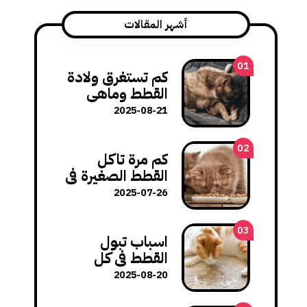
أشهر المقالات
01
كم تستغرق ولادة
القطط وماهي
مشاكل الولادة
2025-08-21
وكيف تتعامل
معها؟
02
كم مرة تاكل
القطط الصغيرة في
اليوم: عدد
2025-07-26
الوجبات المثالي
لنمو صحي
03
اسباب تبول
القطط في كل
مكان في المنزل
2025-08-20
وكيفية تصحيح