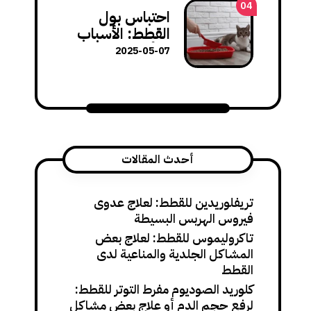
هذا السلوك
04
احتباس بول
القطط: الأسباب
والأعراض وطرق
2025-05-07
العلاج الفورية
أحدث المقالات
تريفلوريدين للقطط: لعلاج عدوى
فيروس الهربس البسيطة
تاكروليموس للقطط: لعلاج بعض
المشاكل الجلدية والمناعية لدى
القطط
كلوريد الصوديوم مفرط التوتر للقطط:
لرفع حجم الدم أو علاج بعض مشاكل