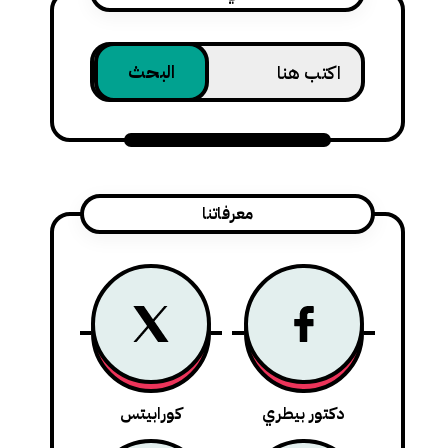
معرفاتنا
دكتور بيطري
كورابيتس