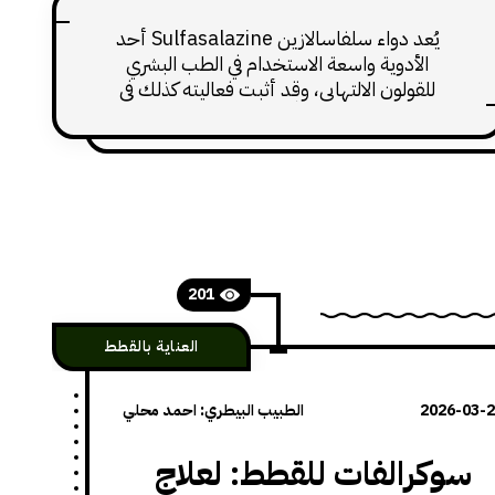
يُعد دواء سلفاسالازين Sulfasalazine أحد
الأدوية واسعة الاستخدام في الطب البشري
للقولون الالتهابي، وقد أثبت فعاليته كذلك في
الطب البيطري، خاصةً لدى القطط التي تعاني من
أمراض الأمعاء الالتهابية، والتهاب القولون
المزمن، وبعض أنواع الإسهال المرتبط بالتهاب
القولون. يُصنّف الدواء ضمن الأدوية المضادة
للبكتيريا ذات التأثيرات المضادة للالتهابات داخل
القولون، كما يُعرف تجارياً باسم Azulfidine.
201
العناية بالقطط
2026-03-
الطبيب البيطري: احمد محلي
سوكرالفات للقطط: لعلاج