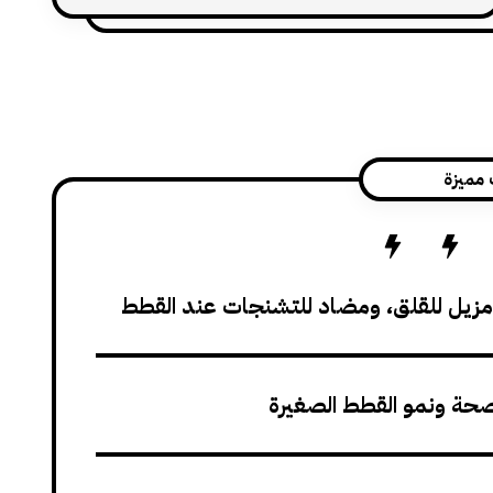
بزيادة إفراز حمض المعدة أو تأخر حركة الجهاز
الهضمي. رغم أن استخدامه قد قلّ في السنوات
الأخيرة لصالح بدائل أحدث، إلا أن فهم آلية عمله
واستعمالاته واحتياطاته ما زال
 مميزة
 ومزيل للقلق، ومضاد للتشنجات عند القطط
حة ونمو القطط الصغيرة