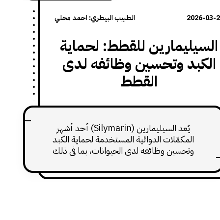
2026-03-
الطبيب البيطري: احمد محلي
السيليمارين للقطط: لحماية
الكبد وتحسين وظائفه لدى
القطط
يُعد السيليمارين (Silymarin) أحد أشهر
المكمّلات الدوائية المستخدمة لحماية الكبد
وتحسين وظائفه لدى الحيوانات، بما في ذلك
القطط. السيليمارين مستخلص طبيعي مشتق
من نبات حليب الشوك (Milk Thistle)، ويشتهر
بخصائصه المضادة للأكسدة والمضادة للالتهاب،
وقدرته على دعم خلايا الكبد وتجديدها. بسبب
ارتفاع حساسية القطط تجاه الأدوية وتعرّضها
المتكرر لمشكلات الكبد، أصبح السيليمارين أحد