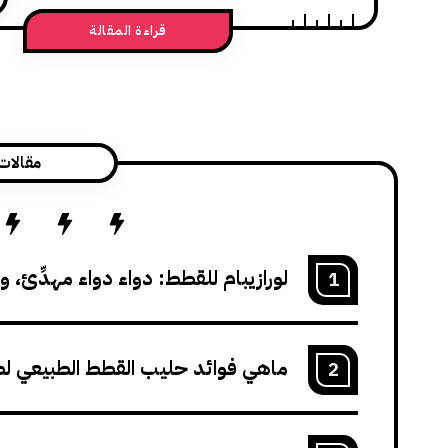
قراءة المقالة
مقالات
لورازيبام للقطط: دواء دواء مهدِّئ،
1
ماهي فوائد حليب القطط الطبيعي لص
2