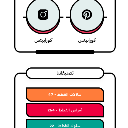
كورابيتس
كورابيتس
تصنيفاتنا
سلالات القطط
47
أمراض القطط
264
سلوك القطط
22