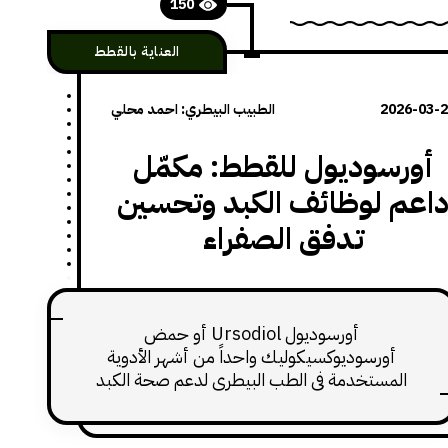
150
العناية بالقطط
2026-03-
الطبيب البيطري: احمد محلي
أورسوديول للقطط: مكمّل
اعم لوظائف الكبد وتحسين
تدفق الصفراء
أورسوديول Ursodiol أو حمض
أورسوديوكسيكوليك واحداً من أشهر الأدوية
المستخدمة في الطب البيطري لدعم صحة الكبد
والمرارة لدى الحيوانات، بما في ذلك القطط.
الأورسوديول حمض صفراوي طبيعي يتم