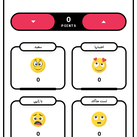
0
POINTS
احببتها
سعيد
0
0
لست متأكد
يا إلهي
0
0