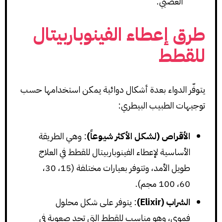
العصبي.
طرق إعطاء الفينوباربيتال
للقطط
يتوفّر الدواء بعدة أشكال دوائية يمكن استخدامها حسب
توجيهات الطبيب البيطري:
الأقراص (
لشكل الأكثر شيوعاً
)
: وهي الطريقة
الأساسية لإعطاء الفينوباربيتال للقطط في العلاج
طويل الأمد، وتتوفر بعيارات مختلفة (15، 30،
60، 100 مجم).
الشراب (Elixir)
: يتوفر على شكل محلول
فموي، وهو مناسب للقطط التي تجد صعوبة في