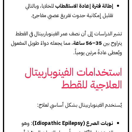
إطالة فترة إعادة الاستقطاب
للخلايا، وبالتالي
تقليل إمكانية حدوث تفريغ عصبي مفاجئ.
تشير الدراسات إلى أن نصف عمر الفينوباربيتال في القطط
يتراوح بين
35–56 ساعة
، مما يجعله دواءً طويل المفعول
ويُعطى عادةً مرتين يومياً.
استخدامات الفينوباربيتال
العلاجية للقطط
يُستخدم الفينوباربيتال بشكل أساسي لعلاج:
نوبات الصرع (Idiopathic Epilepsy)
: وهو