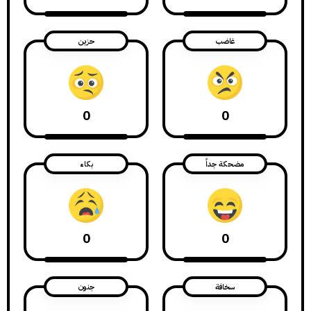
غاضب
حزين
0
0
مضحكة جداً
بكاء
0
0
سخافة
جنون