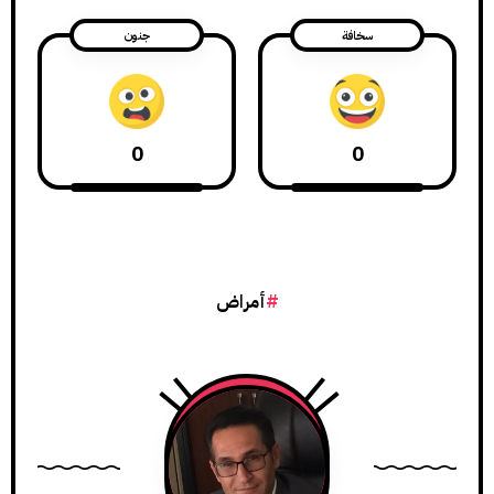
سخافة
جنون
0
0
أمراض