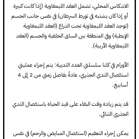
الانتكاس المحلي، تشمل العقد الليمفاوية (إذا كانت كبيرة
أو إذا كان يشتبه في تورط السرطان) في نفس جانب الجسم
(توجد العقد الليمفاوية تحت الذراع (العقد الليمفاوية
الإبطية) وفي المنطقة بين الساق الخلفية والجسم (العقد
الليمفاوية الأربية).
الأورام في كلتا سلسلتي الغدد الثديية: يتم إجراء عمليتي
استئصال الثدي الجذري، عادةً بفاصل زمني من 2 إلى 4
أسابيع.
قد يتم زيادة وقت البقاء على قيد الحياة باستئصال الثدي
الجذري الثنائي.
يمكن إجراء التعقيم (استئصال المبايض والرحم) في نفس