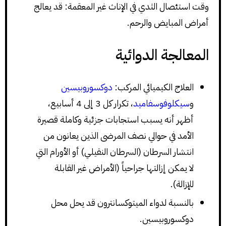
وقت استئصال الثدي في الإناث غير المعقمة: قد يعالج
أمراض المبايض والرحم.
المعالجة الدوائية
العلاج الكيميائي المركب:
دوكسوروبيسين
و
سيكلوفوسفاميد
، تكرار كل 3 إلى 4 أسابيع،
أظهر أنه يسبب استجابات جزئية وكاملة قصيرة
الأمد في حوالي نصف المرضى الذين يعانون من
انتشار السرطان (السرطان النقيلي) أو الأورام التي
لا يمكن إزالتها جراحياً (الأمراض غير القابلة
للإزالة).
بالنسبة لدواء الميتوكسانترون قد يحل محل
دوكسوروبيسين.