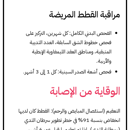
مراقبة القطط المريضة
الفحص البدني الكامل: كل شهرين، التركيز على
فحص خطوط الشق السابقة، الغدد الثديية
المتبقية، ومناطق العقد الليمفاوية الإبطية
والأربية.
فحص أشعة الصدر السينية: كل 1 إلى 3 أشهر.
الوقاية من الإصابة
التعقيم (استئصال المبايض والرحم): القطط كان لديها
انخفاض بنسبة 91% في خطر تطوير سرطان الثدي
(سرطانة الثدي)، إذا تم تعقيمها قبل عمر 6 أشهر.