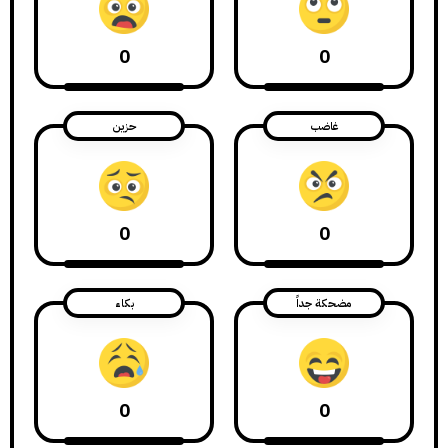
0
0
غاضب
حزين
0
0
مضحكة جداً
بكاء
0
0