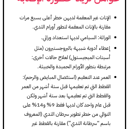
الإناث غير المعقمة لديهن خطر أعلى بسبع مرات
مقارنة بالإناث المعقمة لتطور أورام الثدي.
الوراثة: السيامي لديها استعداد وراثي.
إعطاء أدوية شبيهة بالبروجستيرون (مثل
أسيتات الميجيستول) لعلاج حالات أخرى:
مرتبطة بتطور الأورام الحميدة والخبيثة.
العمر عند التعقيم (استئصال المبايض والرحم):
القطط التي تم تعقيمها قبل ستة أشهر من العمر
والقطط التي تم تعقيمها بعد ستة أشهر ولكن
قبل عام واحد كان لديها فقط 9% و14% على
التوالي من خطر تطوير سرطان الثدي (المعروف
باسم “سرطانة الثدي”) مقارنة بالقطط غير