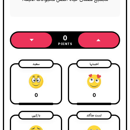
0
POINTS
احببتها
سعيد
0
0
لست متأكد
يا إلهي