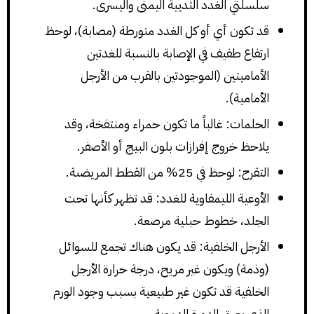
سلسلتي الغدد الثديية اليمنى واليسرى.
قد تكون أي أو كل الغدد متورطة (مصابة)، لوحظ
ارتفاع طفيف في الإصابة بالنسبة للغدتين
الأماميتين (الموجودتين بالقرب من الأرجل
الأمامية).
الحلمات: غالباً ما تكون حمراء ومنتفخة، وقد
يلاحظ خروج إفرازات بلون البيج أو الأصفر.
التقرح: لوحظ في 25% من القطط المريضىة.
الأوعية الليمفاوية للغدد: قد تظهر كأنها تحت
الجلد، خطوط حبلية مرصعة.
الأرجل الخلفية: قد يكون هناك تجمع للسوائل
(وذمة) ويكون غير مريح، درجة حرارة الأرجل
الخلفية قد تكون غير طبيعية بسبب وجود الورم
الذي يعيق الدورة الدموية.