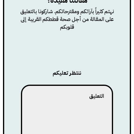
مقالتنا مفيدة؟
نهتم كثيراً بآرائكم ومقترحاتكم. شاركونا بالتعليق
على المقالة من أجل صحة قططكم القريبة إلى
قلوبكم
ننتظر تعليكم