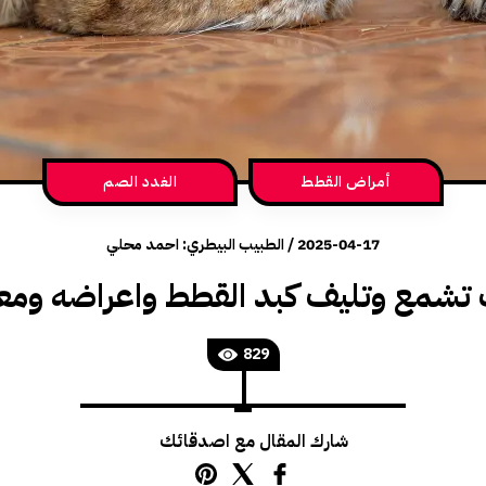
أمراض القطط
الغدد الصم
2025-04-17
/
الطبيب البيطري: احمد محلي
 تشمع وتليف كبد القطط واعراضه ومعا
829
شارك المقال مع اصدقائك