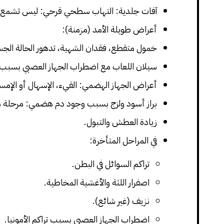
آفات جلدية: التهاب سطحي قرحي: ليس تشمع 
أعراض طويلة الأمد (مزمنة):
خمول متقطع، فقدان الشهية، تدهور الحالة الجس
سيلان اللعاب مع اضطراب الجهاز العصبي بسبب تر
أعراض الجهاز الهضمي: القيء، الإسهال أو الإمس
براز أسود ولزج بسبب وجود دم هضمي: مرحلة 
زيادة العطش والتبول.
في المراحل المتأخرة:
تراكم السوائل في البطن.
اصفرار اللثة والأغشية المخاطية.
نزيف (غير شائع).
اضطراب الجهاز العصبي بسبب تراكم الأمونيا.