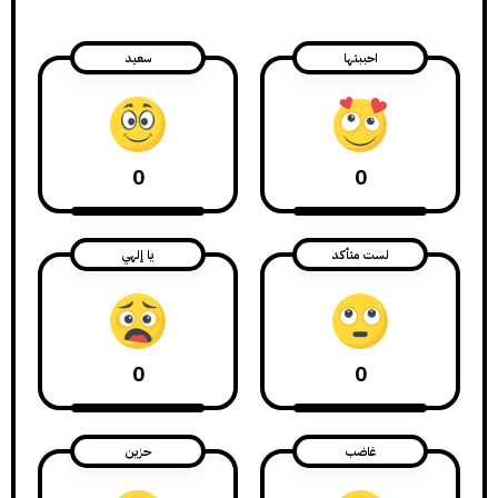
احببتها
سعيد
0
0
لست متأكد
يا إلهي
0
0
غاضب
حزين