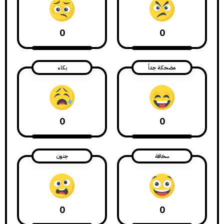
0
0
مضحكة جداً
بكاء
0
0
سخافة
جنون
0
0