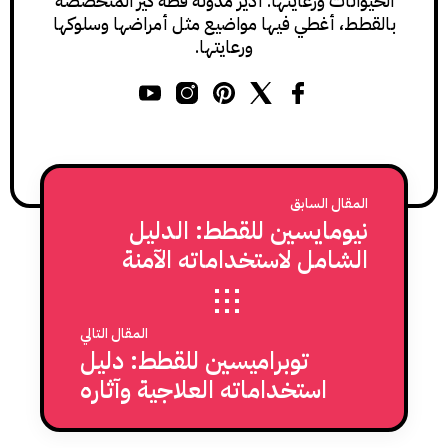
الحيوانات ورعايتها. أدير مدونة قطة كير المتخصصة
بالقطط، أغطي فيها مواضيع مثل أمراضها وسلوكها
ورعايتها.
المقال السابق
نيومايسين للقطط: الدليل
الشامل لاستخداماته الآمنة
والفعّالة عند القطط
المقال التالي
توبراميسين للقطط: دليل
استخداماته العلاجية وآثاره
الجانبية