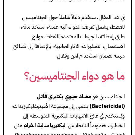
في هذا المقال، سنقدم دليلاً شاملاً حول الجنتاميسين
للقطط، يشمل تعريف الدواء، آلية عمله، استخداماته،
طرق إعطائه، الجرعات المعتمدة للقطط، موانع
الاستعمال، التحذيرات، الآثار الجانبية، بالإضافة إلى نصائح
مهمة لضمان استخدام آمن وفعّال.
ما هو دواء الجنتاميسين؟
الجنتاميسين هو
مضاد حيوي بكتيري قاتل
(Bactericidal)
ينتمي إلى مجموعة الأمينوغليكوزيدات،
ويُستخدم في علاج الالتهابات البكتيرية المتوسطة إلى
الخطيرة، خصوصاً الناتجة عن
البكتيريا سالبة الغرام
مثل
E. coli
و
Klebsiella
و
Pseudomonas aeruginosa