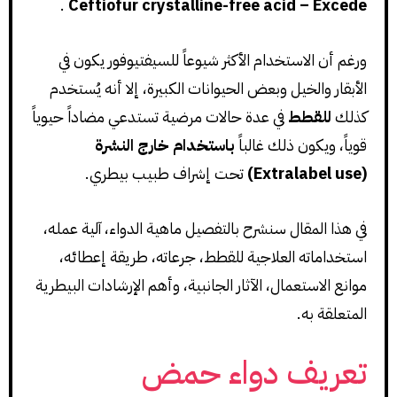
.
Ceftiofur crystalline-free acid – Excede
ورغم أن الاستخدام الأكثر شيوعاً للسيفتيوفور يكون في
الأبقار والخيل وبعض الحيوانات الكبيرة، إلا أنه يُستخدم
كذلك
للقطط
في عدة حالات مرضية تستدعي مضاداً حيوياً
قوياً، ويكون ذلك غالباً
باستخدام خارج النشرة
(Extralabel use)
تحت إشراف طبيب بيطري.
في هذا المقال سنشرح بالتفصيل ماهية الدواء، آلية عمله،
استخداماته العلاجية للقطط، جرعاته، طريقة إعطائه،
موانع الاستعمال، الآثار الجانبية، وأهم الإرشادات البيطرية
المتعلقة به.
تعريف دواء حمض