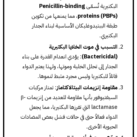
البكتيرية تُسمّى
Penicillin-binding
proteins (PBPs)
، مما يمنعها من تكوين
طبقة الببتيدوغليكان الأساسية لبناء الجدار
البكتيري.
التسبب في موت الخلايا البكتيرية
(Bactericidal)
: يؤدي انعدام القدرة على بناء
الجدار إلى تحلل الخلية وموتها، ولهذا يعتبر الدواء
قاتلاً للبكتيريا وليس مجرد مثبط لنموها.
مقاومة إنزيمات البيتالاكتاماز
: تمتاز مركبات
السيفتيوفور بأنها مقاومة للعديد من إنزيمات β-
lactamase التي تفرزها البكتيريا، مما يجعل
الدواء فعالاً حتى في حالات فشل بعض المضادات
الحيوية الأخرى.