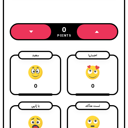
0
POINTS
احببتها
سعيد
0
0
لست متأكد
يا إلهي