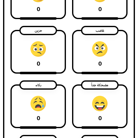
0
0
غاضب
حزين
0
0
مضحكة جداً
بكاء
0
0