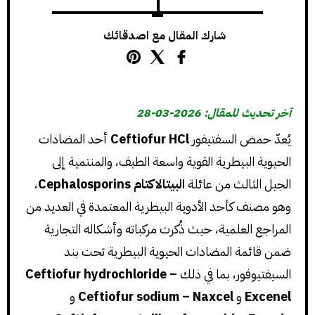
شارك المقال مع اصدقائك
آخر تحديث للمقال: 2026-03-28
يُعدّ حمض السفتيفور
Ceftiofur HCl
أحد المضادات
الحيوية البيطرية القوية واسعة الطيف، والمنتمية إلى
الجيل الثالث من عائلة
البيتالاكتام Cephalosporins
،
وهو مصنف كأحد الأدوية البيطرية المعتمدة في العديد من
المراجع العلمية، حيث ذُكرت مركباته وأشكاله التجارية
ضمن قائمة المضادات الحيوية البيطرية تحت بند
السيفتيوفور، بما في ذلك
Ceftiofur hydrochloride –
Excenel
و
Ceftiofur sodium – Naxcel
و