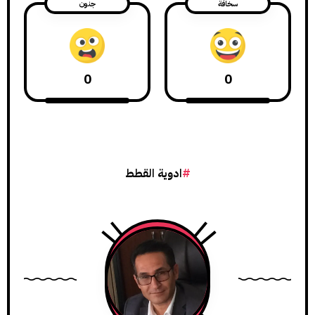
سخافة
جنون
0
0
ادوية القطط