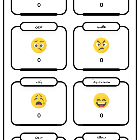
0
0
غاضب
حزين
0
0
مضحكة جداً
بكاء
0
0
سخافة
جنون