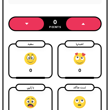
0
POINTS
احببتها
سعيد
0
0
لست متأكد
يا إلهي