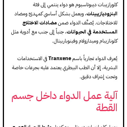
كلورازيبـات ديبوتاسيوم هو دواء ينتمي إلى فئة
البنزوديازيبينات
، ويعمل بشكل أساسي كمهدئ ومضاد
للاختلاجات. يُصنَّف الدواء ضمن
مضادات الاختلاج
المستخدمة في الحيوانات
، جنباً إلى جنب مع أدوية مثل
كلونازيبام وميدازولام وفينوباربيتال.
يُعرف الدواء تجارياً باسم
Tranxene
في الاستخدامات
البشرية، إلا أن الطب البيطري يعتمد عليه بجرعات خاصة
وتحت إشراف دقيق.
آلية عمل الدواء داخل جسم
القطة
يعمل كلورازيبـات ديبوتاسيوم كدواء
مثبط للجهاز العصبي