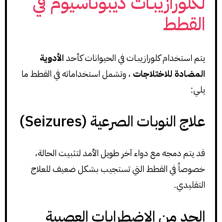
لكلورازيبـات ديبوتاسيوم في
القطط
يتم استخدام كلورازيبـات في الحيوانات كأحد
الأدوية
المضادة للاختلاجات
، وتشمل استخداماته في القطط ما
يلي:
علاج النوبات الصرعية (Seizures)
قد يتم دمجه مع دواء آخر طويل الأمد لتثبيت الحالة،
خصوصاً في القطط التي تستجيب بشكل ضعيف للعلاج
التقليدي.
الحد من الاضطرابات العصبية