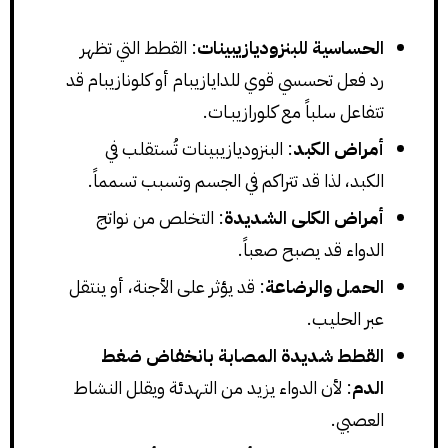
الحساسية للبنزوديازيبينات
: القطط التي تظهر
رد فعل تحسسي قوي للدايازيبام أو كلونازيبام قد
تتفاعل سلباً مع كلورازيبـات.
أمراض الكبد
: البنزوديازيبينات تُستقلب في
الكبد، لذا قد تتراكم في الجسم وتسبب تسمماً.
أمراض الكلى الشديدة
: التخلص من نواتج
الدواء قد يصبح صعباً.
الحمل والرضاعة
: قد يؤثر على الأجنة، أو ينتقل
عبر الحليب.
القطط شديدة المصابة بانخفاض ضغط
الدم
: لأن الدواء يزيد من التهدئة ويقلل النشاط
العصبي.