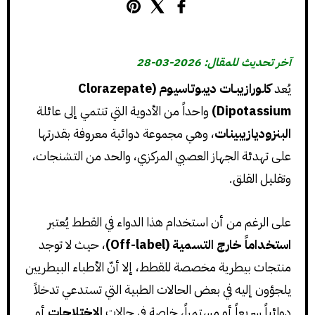
آخر تحديث للمقال: 2026-03-28
يُعد
كلورازيبـات ديبوتاسيوم (Clorazepate
Dipotassium)
واحداً من الأدوية التي تنتمي إلى عائلة
البنزوديازيبينات
، وهي مجموعة دوائية معروفة بقدرتها
على تهدئة الجهاز العصبي المركزي، والحد من التشنجات،
وتقليل القلق.
على الرغم من أن استخدام هذا الدواء في القطط يُعتبر
استخداماً خارج التسمية (Off-label)
، حيث لا توجد
منتجات بيطرية مخصصة للقطط، إلا أنّ الأطباء البيطريين
يلجؤون إليه في بعض الحالات الطبية التي تستدعي تدخلاً
دوائياً سريعاً أو مستمراً، خاصة في حالات
الاختلاجات
أو