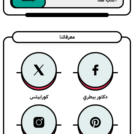
معرفاتنا
دكتور بيطري
كورابيتس