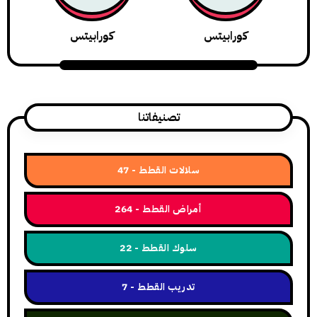
كورابيتس
كورابيتس
تصنيفاتنا
سلالات القطط
47
أمراض القطط
264
سلوك القطط
22
تدريب القطط
7