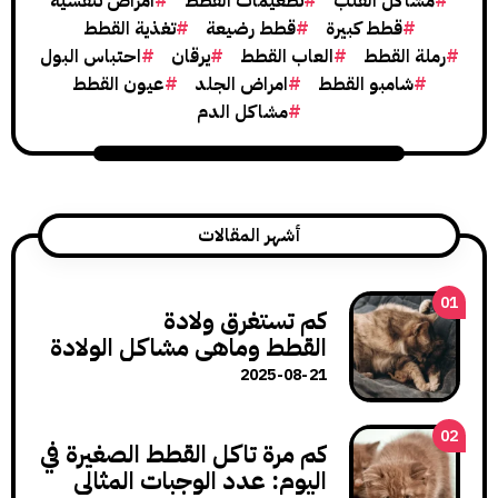
كل القلب
تطعيمات القطط
امراض تنفسية
قطط كبيرة
قطط رضيعة
تغذية القطط
القطط
العاب القطط
يرقان
احتباس البول
امبو القطط
امراض الجلد
عيون القطط
مشاكل الدم
أشهر المقالات
كم تستغرق ولادة
القطط وماهي مشاكل الولادة
وكيف تتعامل معها؟
2025-08-21
كم مرة تاكل القطط الصغيرة في
اليوم: عدد الوجبات المثالي