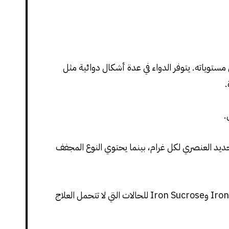
وياته. يتوفر الدواء في عدة أشكال دوائية مثل
.
.
الشكل العادي والشكل المجفف، حيث يحتوي الشكل العادي على حوالي 200 مجم من الحديد العنصري لكل غرام، بينما يحتوي النوع المجفف
ويُستخدم هذا الدواء بشكل رئيسي لعلاج حالات الأنيميا الناتجة عن نقص الحديد، بينما تتوفر بدائل حقنية مثل Iron Dextran وIron Sucrose للحالات التي لا تتحمل العلاج