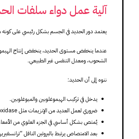
آلية عمل دواء سلفات الح
يعتمد دور الحديد في الجسم بشكل رئيسي على كونه مكوّ
عندما ينخفض مستوى الحديد، ينخفض إنتاج الهيموغل
الشحوب، ومعدل التنفس غير الطبيعي.
ننوه إلى أن الحديد:
يدخل في تركيب الهيموغلوبين والميوغلوبين.
ضروري لعمل العديد من الإنزيمات مثل cytochrome oxidase وsuccinic dehydrogenase.
يُمتص بشكل أساسي في الجزء العلوي من الأمعاء 
بعد الامتصاص يرتبط بالبروتين الناقل “ترانسفيري