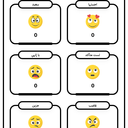
احببتها
سعيد
0
0
لست متأكد
يا إلهي
0
0
غاضب
حزين