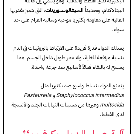
البكتيرية لدى القطط والكلاب. وهو ينتمي إلى عائلة
البيتالاكتام، وتحديداً
السيفالوسبورينات
، التي تتميز بقدرتها
العالية على مقاومة بكتيريا موجبة وسالبة الغرام على حد
سواء.
يمتلك الدواء قدرة فريدة على الارتباط بالبروتينات في الدم
بنسبة مرتفعة للغاية، وله عمر طويل داخل الجسم، مما
يسمح له بالبقاء فعالاً لأسابيع بعد جرعة واحدة.
يتمتع الدواء بنشاط واسع ضد بكتيريا مثل
Staphylococcus intermedius
و
Pasteurella
multocida
وغيرها من مسببات التهابات الجلد والأنسجة
لدى القطط.