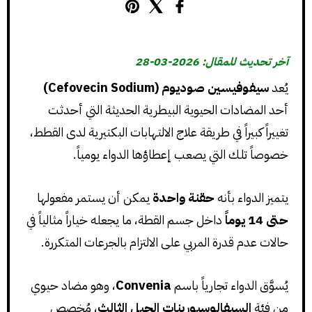
آخر تحديث للمقال: 2026-03-28
يُعد
سيفوفيسين صوديوم (Cefovecin Sodium)
أحد المضادات الحيوية البيطرية الحديثة التي أحدثت
تغييراً كبيراً في طريقة علاج الالتهابات البكتيرية لدى القطط،
خصوصاً تلك التي يصعب إعطاؤها الدواء يومياً.
يتميز الدواء بأنه
حقنة واحدة
يمكن أن يستمر مفعولها
حتى 14 يوماً
داخل جسم القطة، ما يجعله خياراً مثالياً في
حالات عدم قدرة المربي على الالتزام بالجرعات المتكررة.
يُسوَّق الدواء تجارياً باسم
Convenia
، وهو مضاد حيوي
من فئة
السيفالوسبورينات الجيل الثالث
، مُخصص