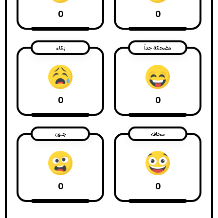
0
0
مضحكة جداً
بكاء
0
0
سخافة
جنون
0
0