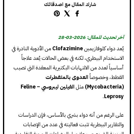
شارك المقال مع اصدقائك
آخر تحديث للمقال: 2026-03-28
يُعد دواء كلوفازيمين
Clofazimine
من الأدوية النادرة في
الاستخدام البيطري، لكنه في بعض الحالات يُعد علاجاً
أساسياً لعدد من الالتهابات البكتيرية المعقدة التي تصيب
القطط، وخصوصاً
العدوى بالمتفطرات
(Mycobacteria)
مثل
الفيلين ليبروسي – Feline
.
Leprosy
على الرغم من أنه دواء بشري بالأساس، فإن الدراسات
والتقارير البيطرية تثبت فعاليته في عدد من الإصابات
المزمنة التي يصعب علاجها بالمضادات الحيوية التقليدية.