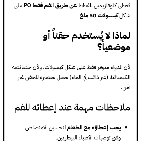
يُعطى كلوفازيمين للقطط
عن طريق الفم فقط PO
على
شكل
كبسولات 50 ملغ
.
لماذا لا يُستخدم حقناً أو
موضعياً؟
لأن الدواء متوفر فقط على شكل كبسولات، ولأن خصائصه
الكيميائية (غير ذائب في الماء) تجعل تحضيره للحقن غير
آمن.
ملاحظات مهمة عند إعطائه للفم
يجب إعطاؤه مع الطعام
لتحسين الامتصاص
وفق توصيات الأطباء البيطريين.