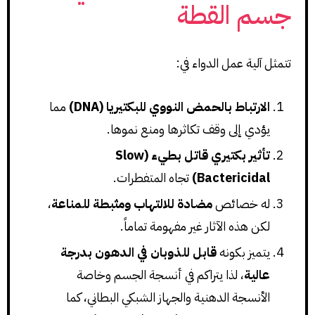
جسم القطة
تتمثل آلية عمل الدواء في:
الارتباط بالحمض النووي للبكتيريا (DNA)
مما
يؤدي إلى وقف تكاثرها ومنع نموها.
تأثير بكتيري قاتل بطيء (Slow
Bactericidal)
تجاه المتفطرات.
له خصائص
مضادة للالتهاب ومثبطة للمناعة
،
لكن هذه الآثار غير مفهومة تماماً.
يتميز بكونه
قابل للذوبان في الدهون بدرجة
عالية
، لذا يتراكم في أنسجة الجسم وخاصة
الأنسجة الدهنية والجهاز الشبكي البطاني، كما