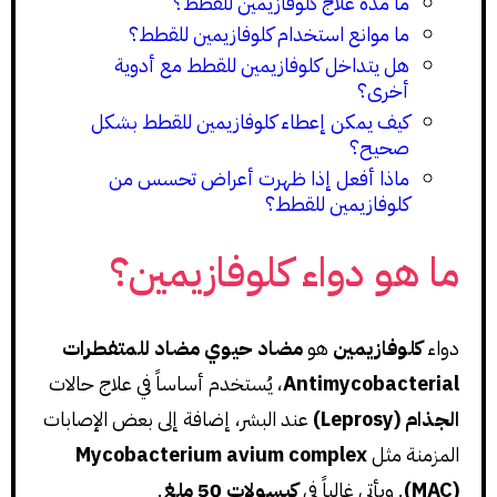
ما مدة علاج كلوفازيمين للقطط؟
ما موانع استخدام كلوفازيمين للقطط؟
هل يتداخل كلوفازيمين للقطط مع أدوية
أخرى؟
كيف يمكن إعطاء كلوفازيمين للقطط بشكل
صحيح؟
ماذا أفعل إذا ظهرت أعراض تحسس من
كلوفازيمين للقطط؟
ما هو دواء كلوفازيمين؟
دواء
كلوفازيمين
هو
مضاد حيوي مضاد للمتفطرات
Antimycobacterial
، يُستخدم أساساً في علاج حالات
الجذام (Leprosy)
عند البشر، إضافة إلى بعض الإصابات
المزمنة مثل
Mycobacterium avium complex
(MAC)
. ويأتي غالباً في
كبسولات 50 ملغ
.