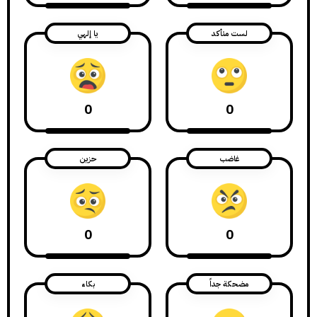
لست متأكد
يا إلهي
0
0
غاضب
حزين
0
0
مضحكة جداً
بكاء