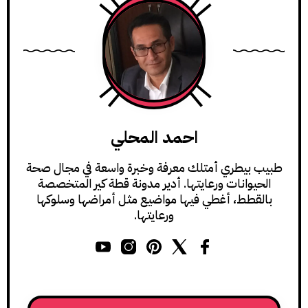
احمد المحلي
طبيب بيطري أمتلك معرفة وخبرة واسعة في مجال صحة
الحيوانات ورعايتها. أدير مدونة قطة كير المتخصصة
بالقطط، أغطي فيها مواضيع مثل أمراضها وسلوكها
ورعايتها.