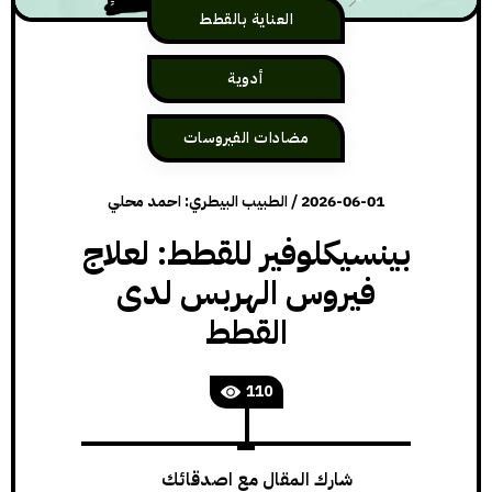
العناية بالقطط
أدوية
مضادات الفيروسات
2026-06-01
/
الطبيب البيطري: احمد محلي
بينسيكلوفير للقطط: لعلاج
فيروس الهربس لدى
القطط
110
شارك المقال مع اصدقائك