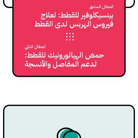
المقال السابق
بينسيكلوفير للقطط: لعلاج
فيروس الهربس لدى القطط
المقال التالي
حمض الهيالورونيك للقطط:
لدعم المفاصل والأنسجة
الرخوة