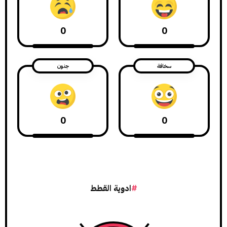
0
0
سخافة
جنون
0
0
ادوية القطط