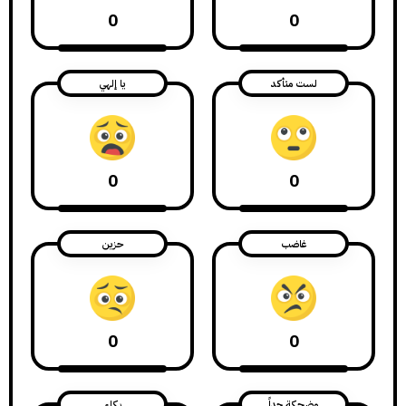
0
0
لست متأكد
يا إلهي
0
0
غاضب
حزين
0
0
مضحكة جداً
بكاء