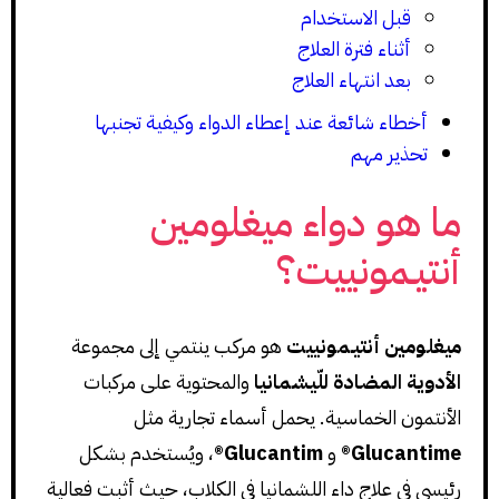
قبل الاستخدام
أثناء فترة العلاج
بعد انتهاء العلاج
أخطاء شائعة عند إعطاء الدواء وكيفية تجنبها
تحذير مهم
ما هو دواء ميغلومين
أنتيـمونييت؟
ميغلومين أنتيـمونييت
هو مركب ينتمي إلى مجموعة
الأدوية المضادة للّيشمانيا
والمحتوية على مركبات
الأنتمون الخماسية. يحمل أسماء تجارية مثل
Glucantime®
و
Glucantim®
، ويُستخدم بشكل
رئيسي في علاج داء اللشمانيا في الكلاب، حيث أثبت فعالية