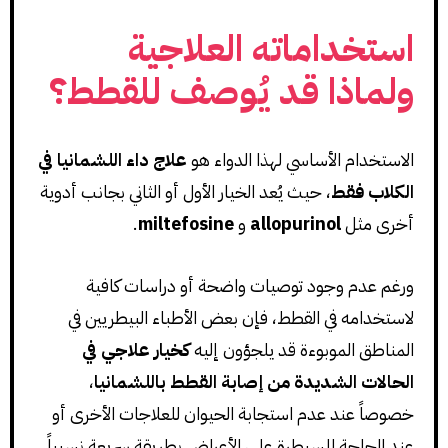
استخداماته العلاجية
ولماذا قد يُوصف للقطط؟
الاستخدام الأساسي لهذا الدواء هو
علاج داء اللشمانيا في
الكلاب فقط
، حيث يُعد الخيار الأول أو الثاني بجانب أدوية
أخرى مثل
allopurinol
و
miltefosine
.
ورغم عدم وجود توصيات واضحة أو دراسات كافية
لاستخدامه في القطط، فإن بعض الأطباء البيطريين في
المناطق الموبوءة قد يلجؤون إليه
كخيار علاجي في
الحالات الشديدة من إصابة القطط باللشمانيا
،
خصوصاً عند عدم استجابة الحيوان للعلاجات الأخرى أو
عند الحاجة للسيطرة على الأعراض بطريقة سريعة نسبياً.