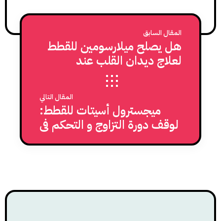
المقال السابق
هل يصلح ميلارسومين للقطط
لعلاج ديدان القلب عند
القطط؟
المقال التالي
ميجسترول أسيتات للقطط:
لوقف دورة التزاوج و التحكم في
بعض السلوكيات المرتبطة
بالهرمونات