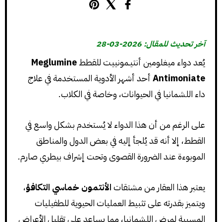
آخر تحديث للمقال: 2026-03-28
يُعد دواء ميغلومين أنتيـمونييت للقطط
Meglumine
Antimoniate
أحد أشهر الأدوية المستخدمة في علاج
داء اللشمانيا في الحيوانات، وخاصة في الكلاب.
على الرغم من أن هذا الدواء لا يُستخدم بشكل واسع في
القطط، إلا أنه قد يُلجأ إليه في بعض الدول والمناطق
الموبوءة عند الضرورة القصوى وتحت إشراف بيطري صارم.
يعتبر هذا العقار من مشتقات
الأنتمون خماسي التكافؤ
،
ويتميز بقدرته على تثبيط العمليات الحيوية للطفيليات
المسببة لمرض اللشمانيا، مما يساعد على تقليل الأعراض