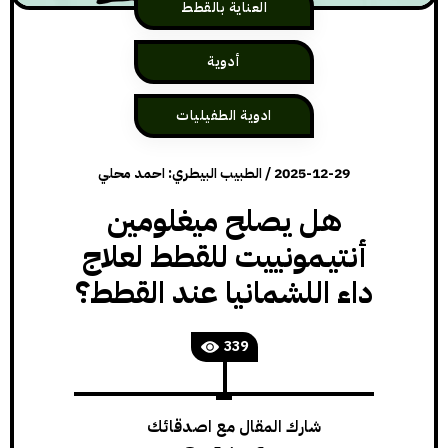
العناية بالقطط
أدوية
ادوية الطفيليات
2025-12-29
/
الطبيب البيطري: احمد محلي
هل يصلح ميغلومين
أنتيـمونييت للقطط لعلاج
داء اللشمانيا عند القطط؟
339
شارك المقال مع اصدقائك