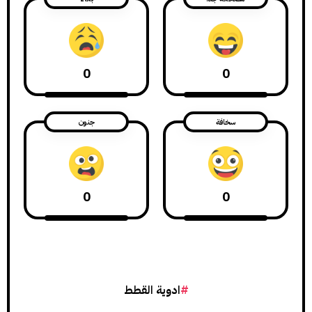
0
0
سخافة
جنون
0
0
ادوية القطط