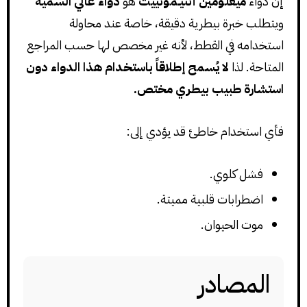
إن دواء
ميغلومين أنتيـمونييت
هو
دواء عالي السمية
ويتطلب خبرة بيطرية دقيقة، خاصة عند محاولة
استخدامه في القطط، لأنه غير مخصص لها حسب المراجع
المتاحة. لذا
لا يُسمح إطلاقاً باستخدام هذا الدواء دون
استشارة طبيب بيطري مختص.
فأي استخدام خاطئ قد يؤدي إلى:
فشل كلوي.
اضطرابات قلبية مميتة.
موت الحيوان.
المصادر