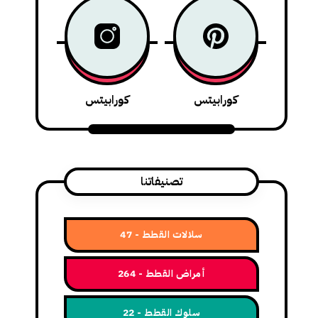
كورابيتس
كورابيتس
تصنيفاتنا
سلالات القطط
47
أمراض القطط
264
سلوك القطط
22