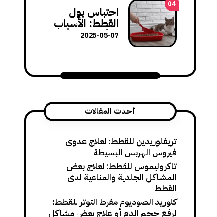
هذا السلوك
04
احتباس بول
القطط: الأسباب
والأعراض وطرق
2025-05-07
العلاج الفورية
أحدث المقالات
تريفلوريدين للقطط: لعلاج عدوى
فيروس الهربس البسيطة
تاكروليموس للقطط: لعلاج بعض
المشاكل الجلدية والمناعية لدى
القطط
كلوريد الصوديوم مفرط التوتر للقطط:
لرفع حجم الدم أو علاج بعض مشاكل