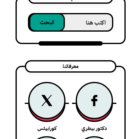
معرفاتنا
دكتور بيطري
كورابيتس