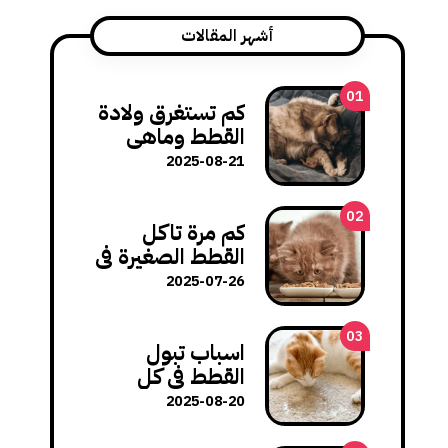
أشهر المقالات
01
كم تستغرق ولادة
القطط وماهي
مشاكل الولادة
2025-08-21
وكيف تتعامل
معها؟
02
كم مرة تاكل
القطط الصغيرة في
اليوم: عدد
2025-07-26
الوجبات المثالي
لنمو صحي
03
اسباب تبول
القطط في كل
مكان في المنزل
2025-08-20
وكيفية تصحيح