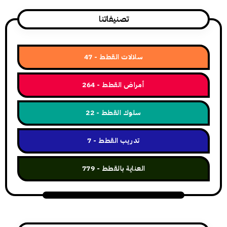
تصنيفاتنا
سلالات القطط
47
أمراض القطط
264
سلوك القطط
22
تدريب القطط
7
العناية بالقطط
779