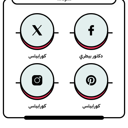
دكتور بيطري
كورابيتس
كورابيتس
كورابيتس