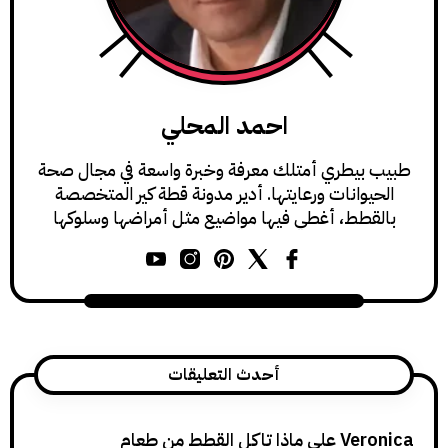
احمد المحلي
يطري أمتلك معرفة وخبرة واسعة في مجال صحة
وانات ورعايتها. أدير مدونة قطة كير المتخصصة
طط، أغطي فيها مواضيع مثل أمراضها وسلوكها
ورعايتها.
أحدث التعليقات
Ver
على
ماذا تاكل القطط من طعام