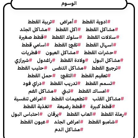
الوسوم
ادوية القطط
أمراض
تربية القطط
شاكل القطط
اكل القطط
مشاكل الجلد
لالات القطط
سلوك القطط
قطط صغيرة
اسهال القطط
تقيئ القطط
اسامي قطط
حشرات القطط
مشاكل العيون
فطريات
كل البول
ولادة القطط
راغدول
شيرازي
جيع القطط
مشاكل التنفس
حليب القطط
تعقيم القطط
التقيئ
حمل القطط
تسمم القطط
تدريب القطط
دراي فود
امساك القطط
تبني
مشاكل الفم
كل القلب
تطعيمات القطط
امراض تنفسية
قطط كبيرة
قطط رضيعة
تغذية القطط
القطط
العاب القطط
يرقان
احتباس البول
امبو القطط
امراض الجلد
عيون القطط
مشاكل الدم