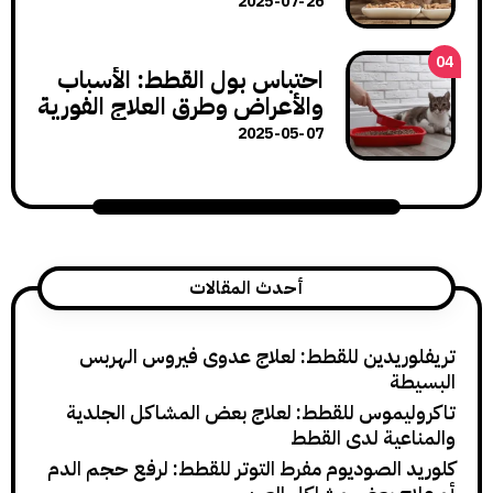
لنمو صحي
2025-07-26
احتباس بول القطط: الأسباب
والأعراض وطرق العلاج الفورية
2025-05-07
أحدث المقالات
ريدين للقطط: لعلاج عدوى فيروس الهربس
ة
يموس للقطط: لعلاج بعض المشاكل الجلدية
عية لدى القطط
 الصوديوم مفرط التوتر للقطط: لرفع حجم الدم