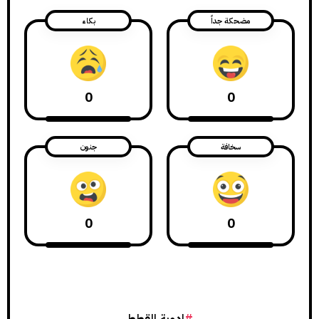
مضحكة جداً
بكاء
0
0
سخافة
جنون
0
0