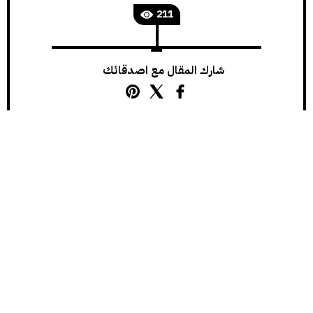
211
شارك المقال مع اصدقائك
يُعد
تايلوسين (Tylosin)
واحداً من المضادات الحيوية
ذات الاستخدام الواسع في الطب البيطري، وينتمي إلى
عائلة الماكروليدات
التي تشمل أدوية أخرى مثل
الإريثرومايسين.
استخدامه الأشهر يكون في الأبقار، الخيول والخنازير، إلا أنّه
يُستعمل أحياناً في القطط لعلاج بعض اضطرابات الجهاز
الهضمي وحالات الالتهاب المزمنة، خصوصاً تلك المرتبطة