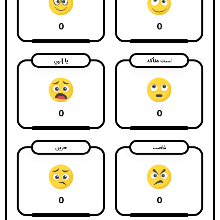
0
0
لست متأكد
يا إلهي
0
0
غاضب
حزين
0
0