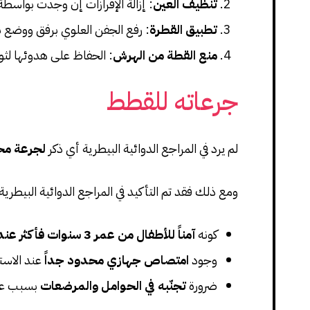
تنظيف العين
: إزالة الإفرازات إن وجدت بواسطة
تطبيق القطرة
: رفع الجفن العلوي برفق ووضع 
منع القطة من الهرش
: الحفاظ على هدوئها لثو
جرعاته للقطط
لم يرد في المراجع الدوائية البيطرية أي ذكر
لجرعة مح
ومع ذلك فقد تم التأكيد في المراجع الدوائية البيطرية
كونه
آمناً للأطفال من عمر 3 سنوات فأكثر عند الاستخدام البشري
وجود
امتصاص جهازي محدود جداً
عند الاست
ضرورة
تجنّبه في الحوامل والمرضعات
بسبب عبو