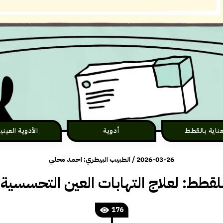
عناية بالقطط
أدوية
الأدوية العيني
2026-03-26
/
الطبيب البيطري: احمد محلي
للقطط: لعلاج التهابات العين التحسسي
176