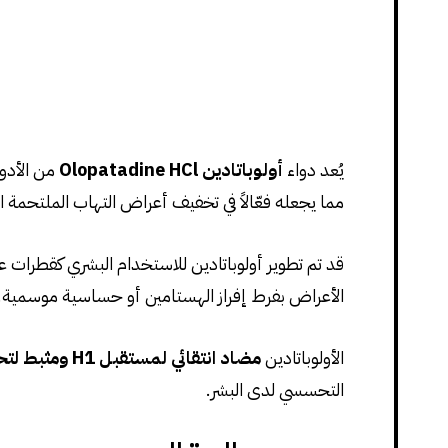
يُعد دواء
أولوباتادين Olopatadine HCl
من الأدوي
مما يجعله فعّالاً في تخفيف أعراض التهاب الملتحمة 
قد تم تطوير أولوباتادين للاستخدام البشري كقطرات ع
الأعراض بفرط إفراز الهستامين أو حساسية موسمية.
الأولوباتادين
مضاد انتقائي لمستقبل H1 ومثبط لتحرّر الهستامين من الخلايا البدينة
التحسسي لدى البشر.