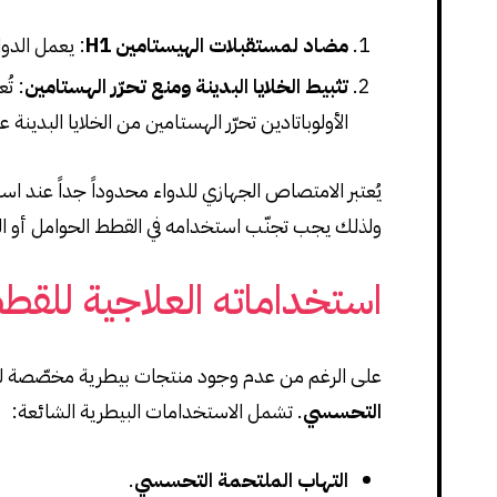
مضاد لمستقبلات الهيستامين H1
: يعمل الدوا
تثبيط الخلايا البدينة ومنع تحرّر الهستامين
: تُ
الأولوباتادين تحرّر الهستامين من الخلايا البدينة 
يُعتبر الامتصاص الجهازي للدواء محدوداً جداً عند است
ولذلك يجب تجنّب استخدامه في القطط الحوامل أو ال
استخداماته العلاجية للقط
على الرغم من عدم وجود منتجات بيطرية مخصّصة للقط
التحسسي
. تشمل الاستخدامات البيطرية الشائعة:
التهاب الملتحمة التحسسي
.