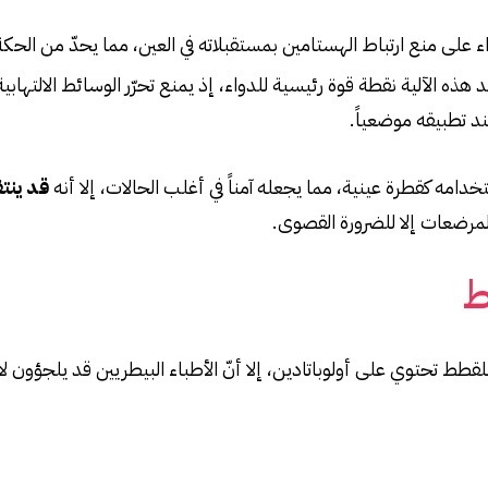
ء على منع ارتباط الهستامين بمستقبلاته في العين، مما يحدّ من الحكة،
عد هذه الآلية نقطة قوة رئيسية للدواء، إذ يمنع تحرّر الوسائط الالتهاب
عند تطبيقه موضعياً.
خدامه كقطرة عينية، مما يجعله آمناً في أغلب الحالات، إلا أنه
قد ينت
مرضعات إلا للضرورة القصوى.
ط
ط تحتوي على أولوباتادين، إلا أنّ الأطباء البيطريين قد يلجؤون 