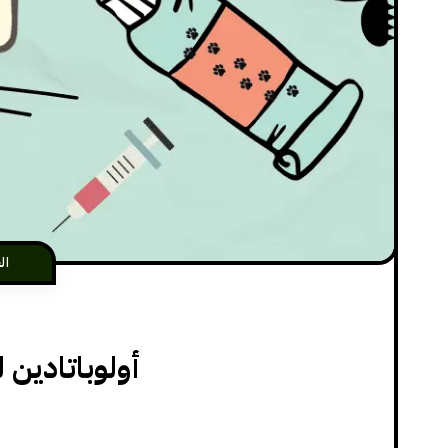
ال
أولوباتادين 