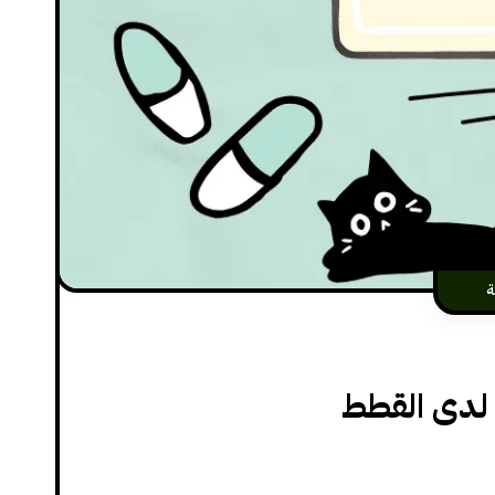
ة
ة لدى القطط