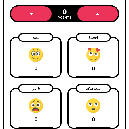
0
POINTS
احببتها
سعيد
0
0
لست متأكد
يا إلهي
0
0