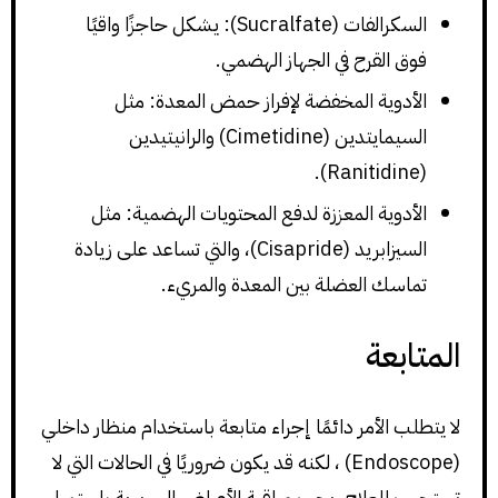
السكرالفات (Sucralfate): يشكل حاجزًا واقيًا
فوق القرح في الجهاز الهضمي.
الأدوية المخفضة لإفراز حمض المعدة: مثل
السيمايتدين (Cimetidine) والرانيتيدين
(Ranitidine).
الأدوية المعززة لدفع المحتويات الهضمية: مثل
السيزابريد (Cisapride)، والتي تساعد على زيادة
تماسك العضلة بين المعدة والمريء.
المتابعة
لا يتطلب الأمر دائمًا إجراء متابعة باستخدام منظار داخلي
(Endoscope) ، لكنه قد يكون ضروريًا في الحالات التي لا
تستجيب للعلاج. يجب مراقبة الأعراض السريرية باستمرار