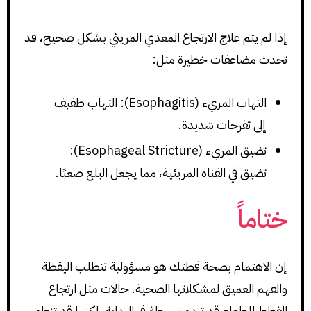
إذا لم يتم علاج الارتجاع المعدي المريئي بشكل صحيح، قد
تحدث مضاعفات خطيرة مثل:
التهاب المريء (Esophagitis): التهاب طفيف
إلى تقرحات شديدة.
تضيق المريء (Esophageal Stricture):
تضيق في القناة المريئية، مما يجعل البلع صعبًا.
ختاماً
إن الاهتمام بصحة قطتك هو مسؤولية تتطلب اليقظة
والفهم العميق لمشكلاتها الصحية. حالات مثل ارتجاع
القطط للطعام قد تبدو بسيطة في البداية، لكنها قد تتطور