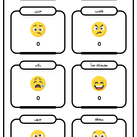
غاضب
حزين
0
0
مضحكة جداً
بكاء
0
0
سخافة
جنون