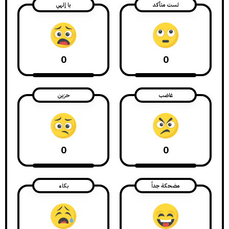
لست متأكد
يا إلهي
0
0
غاضب
حزين
0
0
مضحكة جداً
بكاء