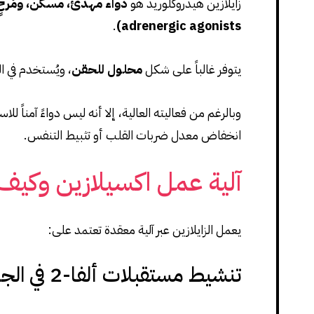
زايلازين هيدروكلوريد هو
دواء مهدئ، مسكّن، ومُرخ
.
adrenergic agonists)
يتوفر غالباً على شكل
محلول للحقن
، ويُستخدم في ال
وبالرغم من فعاليته العالية، إلا أنه ليس دواءً آمناً
انخفاض معدل ضربات القلب أو تثبيط التنفس.
آلية عمل اكسيلازين وكيف
يعمل الزايلازين عبر آلية معقدة تعتمد على:
تنشيط مستقبلات ألفا-2 في الجهاز العصبي المركزي