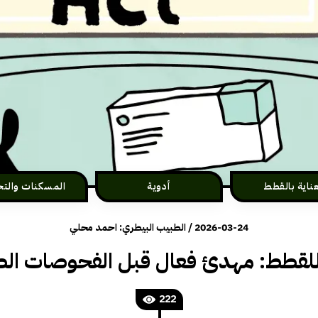
عناية بالقطط
أدوية
المسكنات والتخ
2026-03-24
/
الطبيب البيطري: احمد محلي
للقطط: مهدئ فعال قبل الفحوصات الط
222