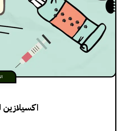
ال
اكسيلازين 