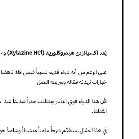
يُعد
اكسيلازين هيدروكلوريد (Xylazine HCl)
واحد
خيارات تهدئة فعّالة وسريعة العمل.
لأن هذا الدواء قوي التأثير ويتطلب حذراً شديداً ع
القطط.
في هذا المقال، سنقدّم شرحاً علمياً مبسّطاً وشاملاً ح