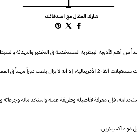
شارك المقال مع اصدقائك
اً من أهم الأدوية البيطرية المستخدمة في التخدير والتهدئة والسيطرة
على الرغم من أنه دواء قديم نسبياً ضمن فئة ناهضات مستقبلات ألفا-2 الأدرينالية، إلا 
ند استخدامه، فإن معرفة تفاصيله وطريقة عمله واستخداماته وجرعاته
ول دواء اكسيلازين.