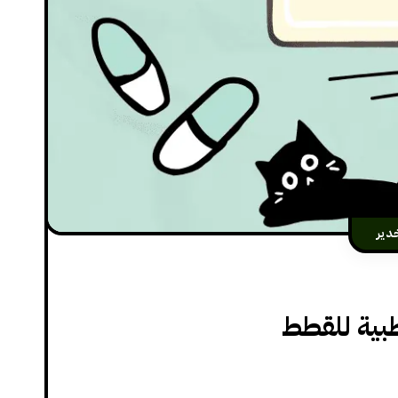
دير
بية للقطط