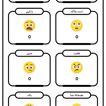
لست متأكد
يا إلهي
0
0
غاضب
حزين
0
0
مضحكة جداً
بكاء