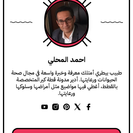
احمد المحلي
طبيب بيطري أمتلك معرفة وخبرة واسعة في مجال صحة
الحيوانات ورعايتها. أدير مدونة قطة كير المتخصصة
بالقطط، أغطي فيها مواضيع مثل أمراضها وسلوكها
ورعايتها.