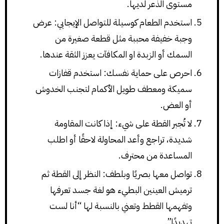
مستوى الذعر لديها.
استخدم الطعام كوسيلة للتواصل الإيجابي: عرض
وجبة خفيفة محببة مثل قطعة صغيرة من
السمك أو الزبدة او المكافآت يعزز الثقة عندها.
احرص على حماية نفسك: استخدم قفازات
سميكة ومعطف طويل الأكمام لتجنب الخدوش
أو العض.
لا تُجبر القطة على شيء: إذا كانت المقاومة
شديدة، تراجع وأعد المحاولة لاحقًا أو اطلب
المساعدة من محترف.
تواصل معها بصريًا وبلطف: النظر إلى القطة ثم
ترميش العينين البطيء هو لغة جسد تعرفها
وتفهمها القطط وتعني بالنسبة لها “أنا لست
تهديدًا”.