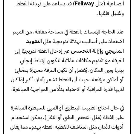
الصناعية (مثل
Feliway
) قد يساعد على تهدئة القطط
وتقليل قلقها.
عند الحاجة للإمساك بالقطة في مساحة مغلقة، من المهم
الاعتماد على أساليب تهدئة تدريجية مثل
التعويد
المنهجي
و
إزالة التحسس
عبر إدخال القطة تدريجيًا إلى
الغرفة مع تقديم مكافآت غذائية لتكوين ارتباط إيجابي
بينها وبين المكان. يُفضل أن تكون الغرفة مجهزة بمخابئ
أو أماكن مرتفعة، حيث أن القطط تشعر بأمان أكبر إذا كان
لديها قدرة المراقبة أو الاختباء بدلًا من المواجهة المباشرة.
في حال احتاج الطبيب البيطري أو المربي للسيطرة المباشرة
على القطة (مثل الفحص الطبي أو النقل)، يمكن استخدام
أدوات للأمان مثل المناشف لتغطية القطة بهدوء مما يقلل