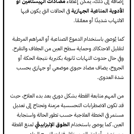
إضافة إلى ذلك، يمكن إعطاء
مضادات الهيستامين أو
الأدوية المناعية الجهازية
في الحالات التي يكون فيها
الالتهاب شديدًا أو معمّمًا.
كما يُوصى باستخدام الدموع الصناعية أو المراهم المرطبة
لتقليل الاحتكاك وحماية سطح العين من الجفاف والتقرح.
وفي حال حدوث التهابات ثانوية بكتيرية نتيجة الحكة أو
الجروح، يضاف مضاد حيوي موضعي أو جهازي بحسب
شدة العدوى.
من المهم متابعة القطة بشكل دوري بعد بدء العلاج، حيث
قد تكون الاضطرابات التحسسية مزمنة وتحتاج إلى تعديل
مستمر في الخطة العلاجية حسب تطور الحالة واستجابة
العين. كما يوصى باستخدام
الطوق الإليزابيثي
لمنع القطة
من خدش أو لعق العين خلال فترات التهيج الحاد.