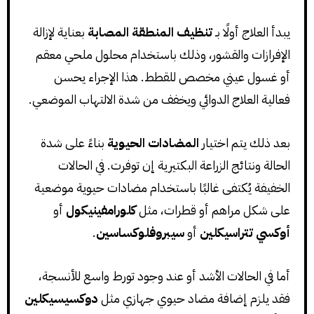
يبدأ العلاج أولًا بـ
تنظيف المنطقة المصابة
بعناية لإزالة
الإفرازات والقشور، وذلك باستخدام محلول ملحي معقم
أو غسول عيني مخصص للقطط. هذا الإجراء يحسن
فعالية العلاج الدوائي ويخفف من شدة الالتهاب الموضعي.
بعد ذلك يتم اختيار
المضادات الحيوية
بناءً على شدة
الحالة ونتائج الزراعة البكتيرية إن توفرت. في الحالات
الخفيفة يُكتفى غالبًا باستخدام مضادات حيوية موضعية
على شكل مراهم أو قطرات، مثل
كلورامفينيكول
أو
أوكسي تتراسيكلين
أو
سيبروفلوكساسين
.
أما في الحالات الأشد أو عند وجود تورط واسع للأنسجة،
فقد يلزم إضافة مضاد حيوي جهازي مثل
دوكسيسيكلين