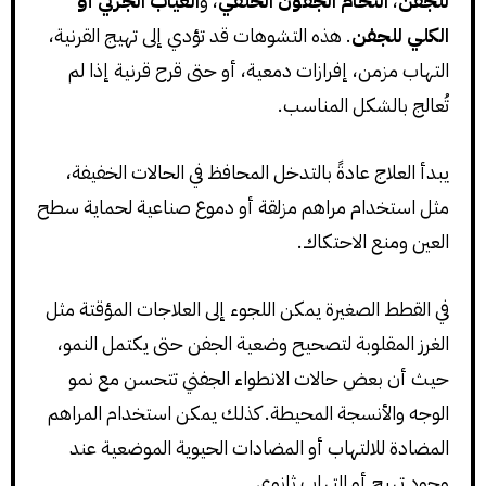
للجفن
،
التحام الجفون الخلقي
، و
الغياب الجزئي أو
الكلي للجفن
. هذه التشوهات قد تؤدي إلى تهيج القرنية،
التهاب مزمن، إفرازات دمعية، أو حتى قرح قرنية إذا لم
تُعالج بالشكل المناسب.
يبدأ العلاج عادةً بالتدخل المحافظ في الحالات الخفيفة،
مثل استخدام مراهم مزلقة أو دموع صناعية لحماية سطح
العين ومنع الاحتكاك.
في القطط الصغيرة يمكن اللجوء إلى العلاجات المؤقتة مثل
الغرز المقلوبة لتصحيح وضعية الجفن حتى يكتمل النمو،
حيث أن بعض حالات الانطواء الجفني تتحسن مع نمو
الوجه والأنسجة المحيطة. كذلك يمكن استخدام المراهم
المضادة للالتهاب أو المضادات الحيوية الموضعية عند
وجود تهيج أو التهاب ثانوي.