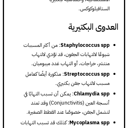
الستافيلوكوكس.
العدوى البكتيرية
Staphylococcus spp
: من أكثر المسببات
شيوعًا لالتهابات الجفون، قد تؤدي لالتهاب
منتشر، خراجات، أو التهاب غدد ميبوميان.
Streptococcus spp
: مذكورة أيضًا كعامل
مسبب لالتهاب جفن بكتيري.
Chlamydia spp
: يمكن أن تسبب التهابًا في
أنسجة العين (Conjunctivitis) وقد تمتد
لتشمل الجفن، خصوصًا عند القطط الصغيرة.
Mycoplasma spp
: كذلك قد تسبب التهابات