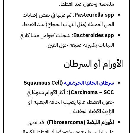
ملتحمة وجفون عند القطط.
Pasteurella spp
: تم عزلها في بعض إصابات
العين العميقة (مثل التهاب الحجاج) عند القطط.
Bacteroides spp
: سُجلت كعوامل مشاركة في
التهابات بكتيرية عميقة حول العين.
الأورام أو السرطان
سرطان الخلايا الحرشفية
(Squamous Cell
Carcinoma – SCC)
: أكثر الأورام شيوعًا في
جفون القطط، غالبًا يصيب الحافة الجفنية أو
الزاوية الأنفية الجفنية .
الأورام الليفية (Fibrosarcoma)
: قد تظهر
على الرأس والجفون، خصوصًا في القطط الكبيرة