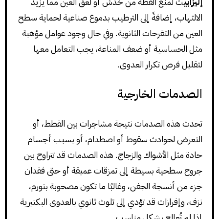
إليزابي
ث لمنع القطة من خدش أو لعق العين مما يزيد
الالتهاب، إضافةً إلى الترطيب بدموع صناعية لحماية سطح
العين من التقرحات الثانوية. وفي حال وجود عوامل مؤهبة
مثل الحساسية أو ضعف المناعة، يجب التعامل معها
لتقليل فرص تكرار العدوى.
الصدمات الخارجية
تحدث هذه الصدمات نتيجة مشاجرات بين القطط، أو
التعرض لحوادث سقوط أو اصطدام، أو بسبب أجسام
حادة مثل الأشواك والزجاج. هذه الصدمات قد تتراوح بين
جروح سطحية بسيطة إلى تمزقات عميقة أو حتى فقدان
جزء من أنسجة الجفن، وغالبًا ما تكون مصحوبة بتورم،
نزف، وإفرازات قد تؤدي إلى تلوث ثانوي بالعدوى البكتيرية
إذا لم تُعالج بشكل مناسب.