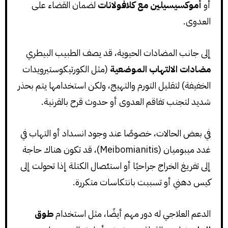
أو
أموكسيسيلين مع كلافولانات
لضمان القضاء على
العدوى.
إلى جانب المضادات الحيوية، قد يصف الطبيب البيطري
مضادات الالتهاب الموضعية
(مثل الكورتيكوستيرويدات
الخفيفة) لتقليل التورم والتهيج، ولكن استخدامها يتم بحذر
شديد لتجنب تفاقم العدوى أو حدوث قرح بالقرنية.
في بعض الحالات، خصوصًا عند وجود انسداد أو التهاب في
غدد ميبوميان (Meibomianitis)، قد تكون هناك حاجة
إلى تفريغ الخراج جراحيًا أو استئصال الكتلة إذا تحولت إلى
كيس دهني أو تسببت بانتكاسات متكررة.
الدعم العلاجي له دور مهم أيضًا، مثل استخدام
طوق