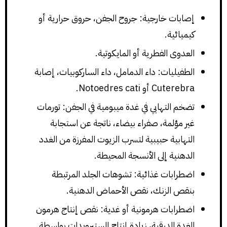
إصابات خارجية: جروح الجفن، حروق حرارية أو
كيميائية.
العدوى الفطرية أو المايكوتية.
الطفيليات: داء الدمامل، داء الساركوبيات، إصابة
Cuterebra أو Notoedres cati.
تضخم التهابي في غدة ميبومية في الجفن: تورمات
غير مؤلمة، صفراء بيضاء، ناتجة عن استجابة
التهابية حبيبية لتسرب الزيوت المفرزة من الغدد
الدهنية إلى الأنسجة المحيطة.
اضطرابات غذائية: تشوهات الجلد المرتبطة
بنقص الزنك، نقص الأحماض الدهنية.
اضطرابات هرمونية أو غدية: نقص إنتاج هرمون
الغدة الدرقية، زيادة إنتاج الستيرويدات بواسطة