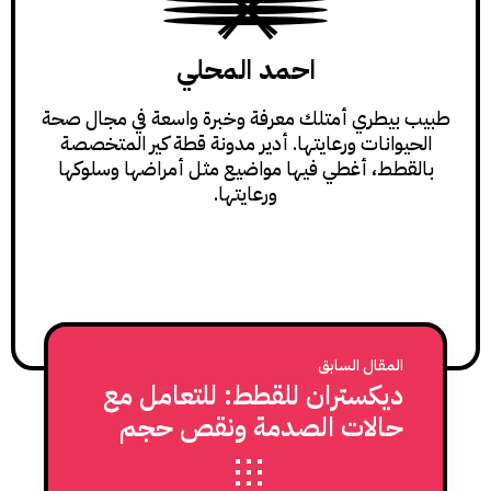
احمد المحلي
طبيب بيطري أمتلك معرفة وخبرة واسعة في مجال صحة
الحيوانات ورعايتها. أدير مدونة قطة كير المتخصصة
بالقطط، أغطي فيها مواضيع مثل أمراضها وسلوكها
ورعايتها.
المقال السابق
ديكستران للقطط: للتعامل مع
حالات الصدمة ونقص حجم
الدم لدى القطط