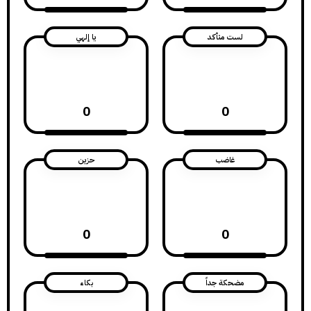
لست متأكد
يا إلهي
0
0
غاضب
حزين
0
0
مضحكة جداً
بكاء