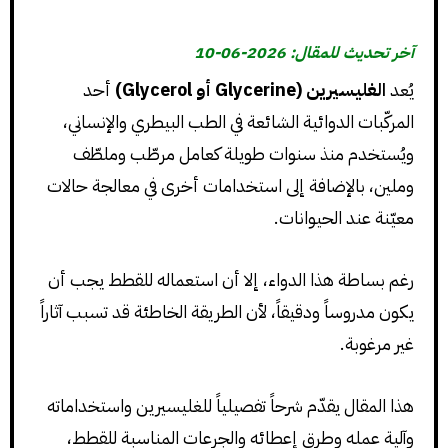
آخر تحديث للمقال: 2026-06-10
يُعد
الغليسيرين (Glycerine أو Glycerol)
أحد
المركّبات الدوائية الشائعة في الطب البيطري والإنساني،
ويُستخدم منذ سنوات طويلة كعامل مرطّب وملطّف
وملين، بالإضافة إلى استخدامات أخرى في معالجة حالات
معيّنة عند الحيوانات.
رغم بساطة هذا الدواء، إلا أن استعماله للقطط يجب أن
يكون مدروساً ودقيقاً، لأن الطريقة الخاطئة قد تسبب آثاراً
غير مرغوبة.
هذا المقال يقدّم شرحاً تفصيلياً للغليسيرين واستخداماته
وآلية عمله وطرق إعطائه والجرعات المناسبة للقطط،