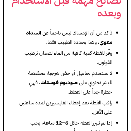
نصائح مهمة قبل الاستخدام
وبعده
تأكد من أن الإمساك ليس ناجماً عن
انسداد
معوي
، وهذا يحدده الطبيب فقط.
وفّر للقطة كمية كافية من الماء لضمان ترطيب
القولون.
لا تستخدم تحاميل أو حقن شرجية مخصّصة
للبشر تحتوي على
صوديوم فوسفات
، فهي
خطرة جداً على القطط.
راقب القطة بعد إعطاء الغليسيرين لمدة ساعتين
على الأقل.
إذا لم تتبرز القطة خلال
6–12 ساعة
، يجب