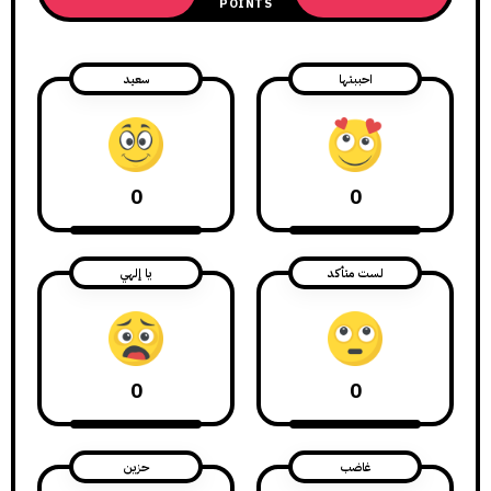
POINTS
احببتها
سعيد
0
0
لست متأكد
يا إلهي
0
0
غاضب
حزين