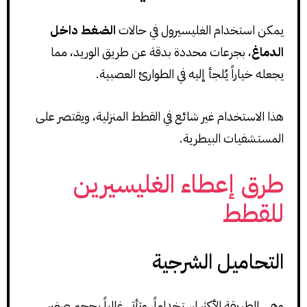
يمكن استخدام الغليسيرول في حالات
الضغط داخل
الدماغ
، بجرعات محددة بدقة عن طريق الوريد، مما
يجعله خياراً يُلجأ إليه في الطوارئ العصبية.
هذا الاستخدام غير شائع في القطط المنزلية، ويقتصر على
المستشفيات البيطرية.
طرق إعطاء الغليسيرين
للقطط
التحاميل الشرجية
وهي الطريقة الأكثر استخداماً، وتأتي غالباً بحجم صغير