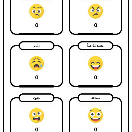
0
0
مضحكة جداً
بكاء
0
0
سخافة
جنون
0
0