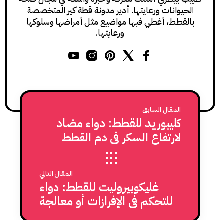
الحيوانات ورعايتها. أدير مدونة قطة كير المتخصصة
بالقطط، أغطي فيها مواضيع مثل أمراضها وسلوكها
ورعايتها.
المقال السابق
كليبوريد للقطط: دواء مضاد
لارتفاع السكر في دم القطط
المقال التالي
غليكوبيروليت للقطط: دواء
للتحكم في الإفرازات أو معالجة
بطء القلب اثناء العمليات