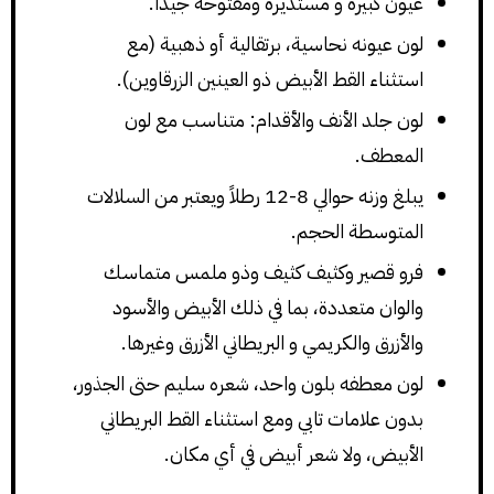
عيون كبيرة و مستديرة ومفتوحة جيدًا.
لون عيونه نحاسية، برتقالية أو ذهبية (مع
استثناء القط الأبيض ذو العينين الزرقاوين).
لون جلد الأنف والأقدام: متناسب مع لون
المعطف.
يبلغ وزنه حوالي 8-12 رطلاً ويعتبر من السلالات
المتوسطة الحجم.
فرو قصير وكثيف كثيف وذو ملمس متماسك
والوان متعددة، بما في ذلك الأبيض والأسود
والأزرق والكريمي و البريطاني الأزرق وغيرها.
لون معطفه بلون واحد، شعره سليم حتى الجذور،
بدون علامات تابي ومع استثناء القط البريطاني
الأبيض، ولا شعر أبيض في أي مكان.