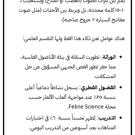
يميز بين نبرات الصوت (الغضب أو المدح) ويستجيب لـ
١٠-١٥ كلمة محددة، بل ويربط بين الأحداث (مثل صوت
مفاتيح السيارة = خروج صاحبه).
هناك عوامل تعزز ذكاء هذا القط ولها التفسير العلمي:
الوراثة
: تطورت السلالة في بيئة الأناضول القاسية،
مما حفز تطور الفص الجبهي المسؤول عن حل
المشكلات.
الفضول الفطري
: يسجل نشاطاً دماغياً أعلى
بنسبة ٢٥٪ عند مواجهة ألعاب الألغاز حسب
مجلة Feline Science.
التدريب
: يُظهر تحسناً بنسبة ٦٠٪ في اختبارات
المتاهات بعد أسبوعين من التدريب اليومي.