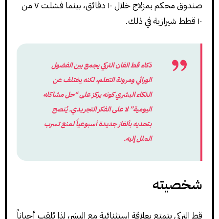
صندوق محكم بمزلاج خلال ١٠ دقائق، بينما فشلت ٧ من
١٠ قطط شيرازية في ذلك.
ذكاء قط الفان التركي يجمع بين
الفضول
الوراثي
و
مرونة التعلم
، لكنه يختلف عن
الذكاء البشري كونه يركز على “حل مشاكله
اليومية” لا على الفكر التجريدي. يُنصح
بتحديه بألغاز جديدة أسبوعياً لمنع تسرب
الملل إليه.
شخصيته
قط التركي يتمتع بعلاقة استثنائية مع البشر، لذا يُلقب أحياناً