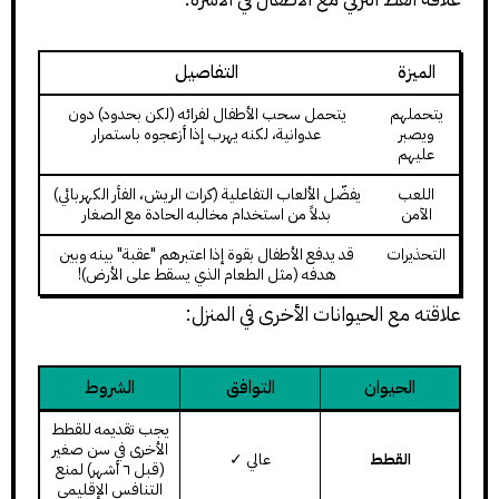
الميزة
التفاصيل
يتحملهم
يتحمل سحب الأطفال لفرائه (لكن بحدود) دون
ويصبر
عدوانية، لكنه يهرب إذا أزعجوه باستمرار
عليهم
اللعب
يفضّل الألعاب التفاعلية (كرات الريش، الفأر الكهربائي)
الآمن
بدلاً من استخدام مخالبه الحادة مع الصغار
التحذيرات
قد يدفع الأطفال بقوة إذا اعتبرهم "عقبة" بينه وبين
هدفه (مثل الطعام الذي يسقط على الأرض)!
علاقته مع الحيوانات الأخرى في المنزل:
الحيوان
التوافق
الشروط
يجب تقديمه للقطط
الأخرى في سن صغير
القطط
عالي ✓
(قبل ٦ أشهر) لمنع
التنافس الإقليمي