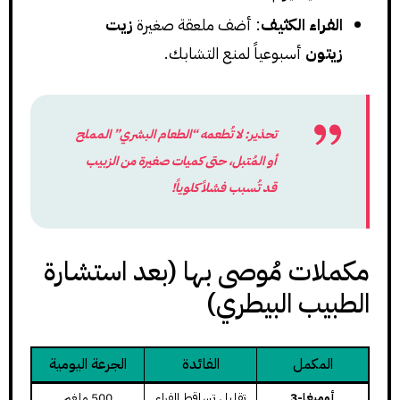
الفراء الكثيف
: أضف ملعقة صغيرة
زيت
زيتون
أسبوعياً لمنع التشابك.
تحذير
: لا تُطعمه “الطعام البشري” المملح
أو المُتبل، حتى كميات صغيرة من الزبيب
قد تُسبب فشلاً كلوياً!
مكملات مُوصى بها (بعد استشارة
الطبيب البيطري)
المكمل
الفائدة
الجرعة اليومية
أوميغا-3
تقليل تساقط الفراء
500 ملغم