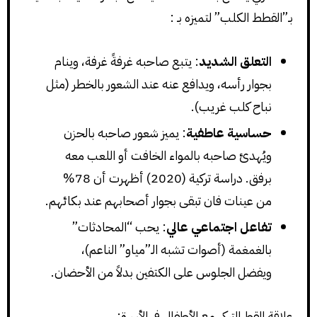
بـ”القطط الكلب” لتميزه بـ :
التعلق الشديد
: يتبع صاحبه غرفةً غرفة، وينام
بجوار رأسه، ويدافع عنه عند الشعور بالخطر (مثل
نباح كلب غريب).
حساسية عاطفية
: يميز شعور صاحبه بالحزن
ويُهدئ صاحبه بالمواء الخافت أو اللعب معه
برفق. دراسة تركية (2020) أظهرت أن 78%
من عينات فان تبقى بجوار أصحابهم عند بكائهم.
تفاعل اجتماعي عالي
: يحب “المحادثات”
بالغمغمة (أصوات تشبه الـ”مياو” الناعم)،
ويفضل الجلوس على الكتفين بدلاً من الأحضان.
علاقة القط التركي مع الأطفال في الأسرة: