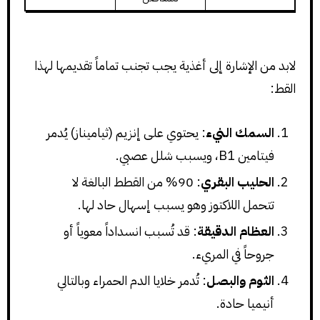
لابد من الإشارة إلى أغذية يجب تجنب تماماً تقديمها لهذا
القط:
السمك النيء
: يحتوي على إنزيم (ثياميناز) يُدمر
فيتامين B1، ويسبب شلل عصبي.
الحليب البقري
: 90% من القطط البالغة لا
تتحمل اللاكتوز وهو يسبب إسهال حاد لها.
العظام الدقيقة
: قد تُسبب انسداداً معوياً أو
جروحاً في المريء.
الثوم والبصل
: تُدمر خلايا الدم الحمراء وبالتالي
أنيميا حادة.