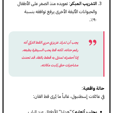
التدريب المبكر
: تعويده منذ الصغر على الأطفال
والحيوانات الأليفة الأخرى يرفع توافقه بنسبة
٩٠٪.
يجب أن تدرك عزيزي مربي القط التركي أنه
رغم حنانه، لكنه قط
يحب السيطرة
بطبعه.
إذا أحضرته لمنزل به قطط بالغة، قد تحدث
مشاجرات حتى يُثبت مكانته.
حالة واقعية
:
في عائلات إسطنبول، غالباً ما يُرى قط الفان:
يجلب ألعابه
كـ”هدايا” للأطفال عند الباب.