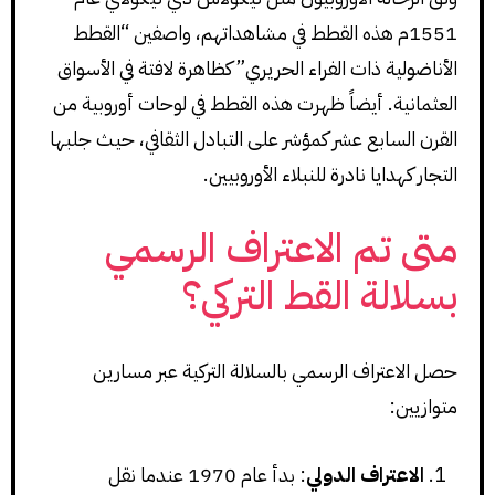
1551م هذه القطط في مشاهداتهم، واصفين “القطط
الأناضولية ذات الفراء الحريري” كظاهرة لافتة في الأسواق
العثمانية. أيضاً ظهرت هذه القطط في لوحات أوروبية من
القرن السابع عشر كمؤشر على التبادل الثقافي، حيث جلبها
التجار كهدايا نادرة للنبلاء الأوروبيين.
متى تم الاعتراف الرسمي
بسلالة القط التركي؟
حصل الاعتراف الرسمي بالسلالة التركية عبر مسارين
متوازيين:
الاعتراف الدولي
: بدأ عام 1970 عندما نقل