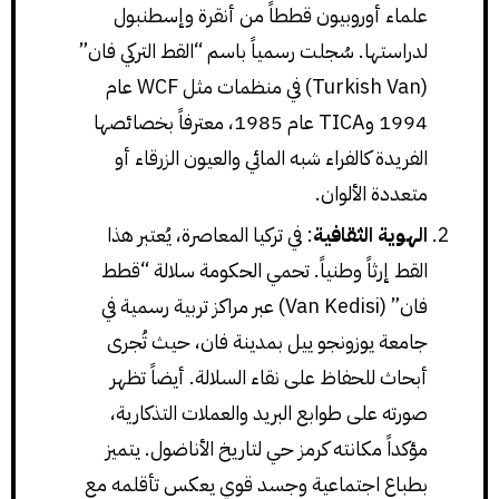
علماء أوروبيون قططاً من أنقرة وإسطنبول
لدراستها. سُجلت رسمياً باسم “القط التركي فان”
(Turkish Van) في منظمات مثل WCF عام
1994 وTICA عام 1985، معترفاً بخصائصها
الفريدة كالفراء شبه المائي والعيون الزرقاء أو
متعددة الألوان.
الهوية الثقافية
: في تركيا المعاصرة، يُعتبر هذا
القط إرثاً وطنياً. تحمي الحكومة سلالة “قطط
فان” (Van Kedisi) عبر مراكز تربية رسمية في
جامعة يوزونجو ييل بمدينة فان، حيث تُجرى
أبحاث للحفاظ على نقاء السلالة. أيضاً تظهر
صورته على طوابع البريد والعملات التذكارية،
مؤكداً مكانته كرمز حي لتاريخ الأناضول. يتميز
بطباع اجتماعية وجسد قوي يعكس تأقلمه مع