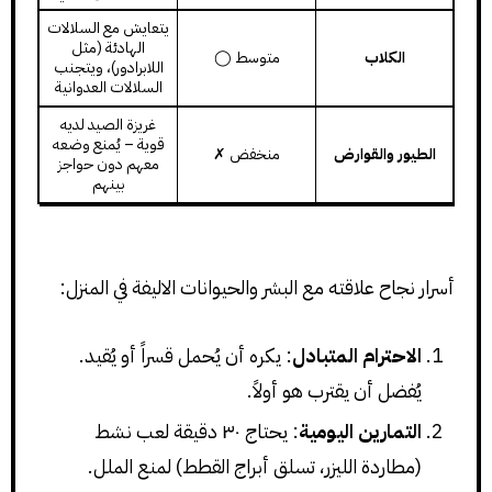
يتعايش مع السلالات
الهادئة (مثل
الكلاب
متوسط ◯
اللابرادور)، ويتجنب
السلالات العدوانية
غريزة الصيد لديه
قوية – يُمنع وضعه
الطيور والقوارض
منخفض ✗
معهم دون حواجز
بينهم
أسرار نجاح علاقته مع البشر والحيوانات الاليفة في المنزل:
الاحترام المتبادل
: يكره أن يُحمل قسراً أو يُقيد.
يُفضل أن يقترب هو أولاً.
التمارين اليومية
: يحتاج ٣٠ دقيقة لعب نشط
(مطاردة الليزر، تسلق أبراج القطط) لمنع الملل.