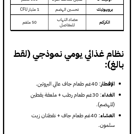
بروبيوتيك
تحسين الهضم
1 مليار CFU
مضاد التهاب
الكركم
50 ملغم
للمفاصل
نظام غذائي يومي نموذجي (لقط
بالغ):
الإفطار
: 40غم طعام جاف عالي البروتين.
الغداء
: 30غم طعام رطب + ملعقة يقطين
(للهضم).
العشاء
: 40غم طعام جاف + نقطتان زيت
سلمون.