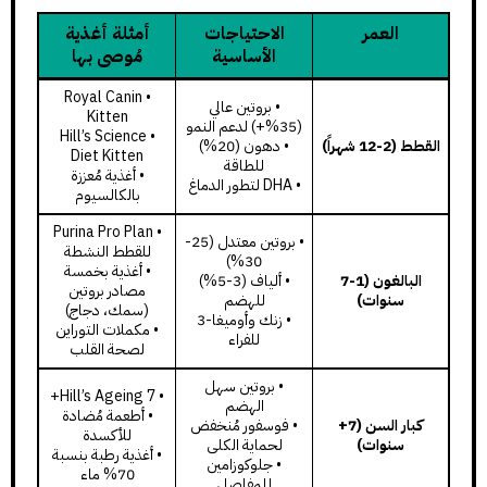
العمر
الاحتياجات
أمثلة أغذية
الأساسية
مُوصى بها
• Royal Canin
• بروتين عالي
Kitten
(35%+) لدعم النمو
• Hill’s Science
القطط (2-12 شهراً)
• دهون (20%)
Diet Kitten
للطاقة
• أغذية مُعززة
• DHA لتطور الدماغ
بالكالسيوم
• Purina Pro Plan
• بروتين معتدل (25-
للقطط النشطة
30%)
• أغذية بخمسة
البالغون (1-7
• ألياف (3-5%)
مصادر بروتين
سنوات)
للهضم
(سمك، دجاج)
• زنك وأوميغا-3
• مكملات التوراين
للفراء
لصحة القلب
• بروتين سهل
• Hill’s Ageing 7+
الهضم
• أطعمة مُضادة
كبار السن (7+
• فوسفور مُنخفض
للأكسدة
سنوات)
لحماية الكلى
• أغذية رطبة بنسبة
• جلوكوزامين
70% ماء
للمفاصل