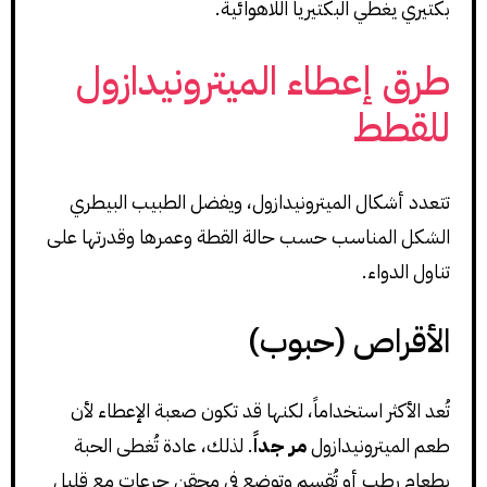
بكتيري يغطي البكتيريا اللاهوائية.
طرق إعطاء الميترونيدازول
للقطط
تتعدد أشكال الميترونيدازول، ويفضل الطبيب البيطري
الشكل المناسب حسب حالة القطة وعمرها وقدرتها على
تناول الدواء.
الأقراص (حبوب)
تُعد الأكثر استخداماً، لكنها قد تكون صعبة الإعطاء لأن
طعم الميترونيدازول
مر جداً
. لذلك، عادة تُغطى الحبة
بطعام رطب أو تُقسم وتوضع في محقن جرعات مع قليل