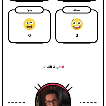
سخافة
جنون
0
0
ادوية القطط