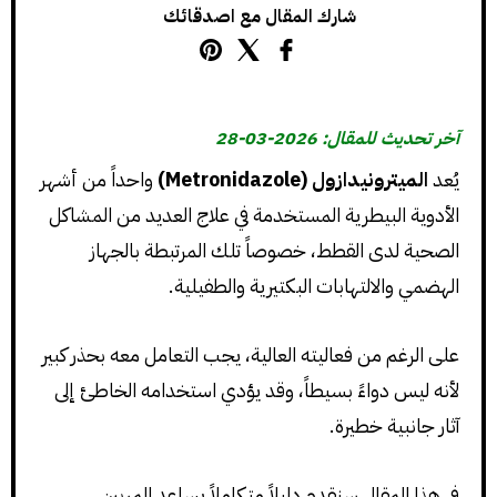
شارك المقال مع اصدقائك
آخر تحديث للمقال: 2026-03-28
يُعد
الميترونيدازول (Metronidazole)
واحداً من أشهر
الأدوية البيطرية المستخدمة في علاج العديد من المشاكل
الصحية لدى القطط، خصوصاً تلك المرتبطة بالجهاز
الهضمي والالتهابات البكتيرية والطفيلية.
على الرغم من فعاليته العالية، يجب التعامل معه بحذر كبير
لأنه ليس دواءً بسيطاً، وقد يؤدي استخدامه الخاطئ إلى
آثار جانبية خطيرة.
في هذا المقال سنقدم دليلاً متكاملاً يساعد المربين