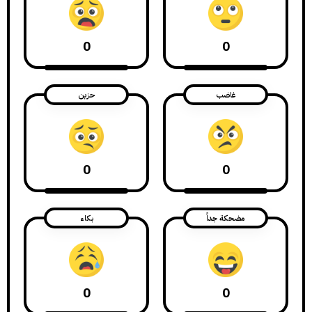
0
0
غاضب
حزين
0
0
مضحكة جداً
بكاء
0
0