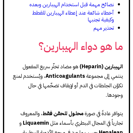
نصائح مهمة قبل استخدام الهيبارين وبعده
أخطاء شائعة عند إعطاء الهيبارين للقطط
وكيفية تجنبها
تحذير مهم
ما هو دواء الهيبارين؟
الهيبارين (Heparin)
هو مضاد تخثّر سريع المفعول
ينتمي إلى مجموعة
Anticoagulants
، ويُستخدم لمنع
تكوّن الجلطات في الدم أو لإيقاف تضخّمها في حال
وجودها.
يتوافر عادةً في صورة
محلول للحقن فقط
، والمعروف
تجارياً في المجال البيطري بأسماء مثل
Liquaemin
و
Hepalean
حسب ما ورد في مرجع الأدوية البيطرية.