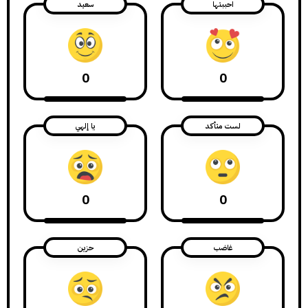
احببتها
سعيد
0
0
لست متأكد
يا إلهي
0
0
غاضب
حزين