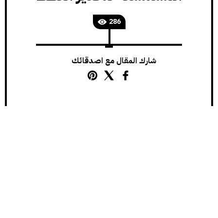
286
شارك المقال مع اصدقائك
آخر تحديث للمقال: 2026-03-28
يُعد الهالوثين (Halothane) أحد أقدم وأهم الغازات
المخدّرة المستنشَقة التي استخدمت على نطاق واسع في
التخدير البيطري لعقود طويلة، وخاصة قبل ظهور بدائل
أكثر أماناً مثل الإيزوفلورين والسيفوفلورين.
رغم تراجع استخدامه في الوقت الحالي في كثير من الدول، إلا