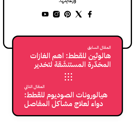
ورعايتها.
المقال السابق
هالوثين للقطط: اهم الغازات
المخدّرة المستنشَقة لتخدير
القطط
المقال التالي
هيالورونات الصوديوم للقطط:
دواء لعلاج مشاكل المفاصل
عند القطط