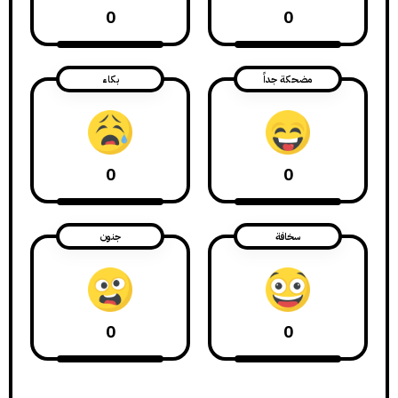
0
0
مضحكة جداً
بكاء
0
0
سخافة
جنون
0
0