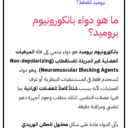
بروميد للقطط؟
ما هو دواء بانكورونيوم
بروميد؟
بانكورونيوم بروميد
هو دواء ينتمي إلى فئة
المرخيات
العضلية غير المزيلة للاستقطاب (Non-depolarizing
Neuromuscular Blocking Agents)
. وهو دواء
يُستخدم فقط في المستشفيات البيطرية أو غرف
العمليات، لأنه يسبب
شللاً كاملاً للعضلات الإرادية
بما
فيها عضلات التنفس. لذلك يتطلب وجود أجهزة دعم
تنفسي ومراقبة دقيقة.
يأتي الدواء عادة على شكل
محلول للحقن الوريدي