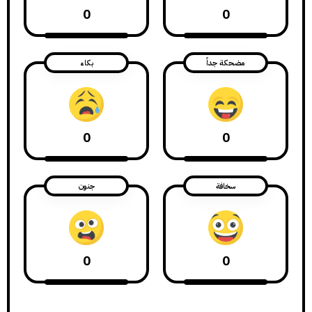
0
0
مضحكة جداً
بكاء
0
0
سخافة
جنون
0
0