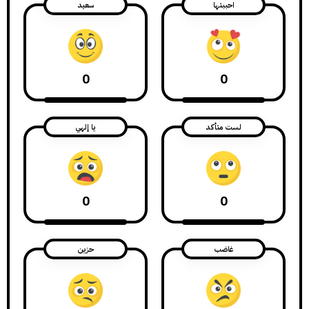
احببتها
سعيد
0
0
لست متأكد
يا إلهي
0
0
غاضب
حزين