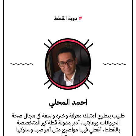
ادوية القطط
احمد المحلي
طبيب بيطري أمتلك معرفة وخبرة واسعة في مجال صحة
الحيوانات ورعايتها. أدير مدونة قطة كير المتخصصة
بالقطط، أغطي فيها مواضيع مثل أمراضها وسلوكها