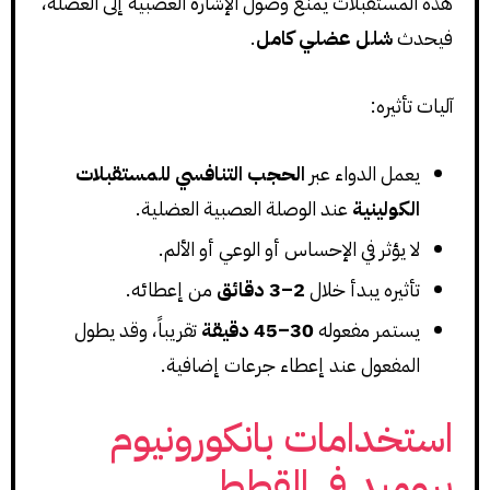
هذه المستقبلات يمنع وصول الإشارة العصبية إلى العضلة،
فيحدث
شلل عضلي كامل
.
آليات تأثيره:
يعمل الدواء عبر
الحجب التنافسي للمستقبلات
الكولينية
عند الوصلة العصبية العضلية.
لا يؤثر في الإحساس أو الوعي أو الألم.
تأثيره يبدأ خلال
2–3 دقائق
من إعطائه.
يستمر مفعوله
30–45 دقيقة
تقريباً، وقد يطول
المفعول عند إعطاء جرعات إضافية.
استخدامات بانكورونيوم
بروميد في القطط