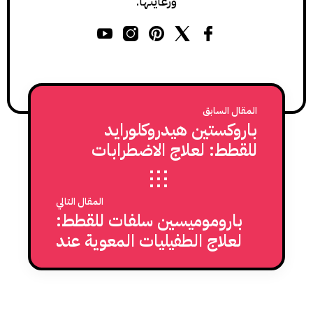
ورعايتها.
المقال السابق
باروكستين هيدروكلورايد
للقطط: لعلاج الاضطرابات
السلوكية لدى القطط
المقال التالي
باروموميسين سلفات للقطط:
لعلاج الطفيليات المعوية عند
القطط