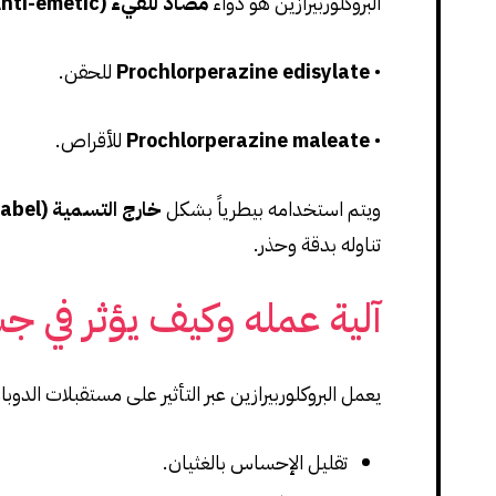
البروكلوربيرازين هو دواء
مضاد للقيء (Anti-emetic)
•
Prochlorperazine edisylate
للحقن.
•
Prochlorperazine maleate
للأقراص.
ويتم استخدامه بيطرياً بشكل
خارج التسمية (Extralabel)
تناوله بدقة وحذر.
آلية عمله وكيف يؤثر في ج
يعمل البروكلوربيرازين عبر التأثير على مستقبلات الدو
تقليل الإحساس بالغثيان.