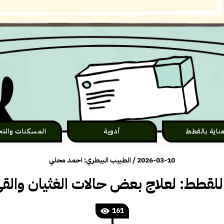
عناية بالقطط
أدوية
المسكنات والتخ
2026-03-10
/
الطبيب البيطري: احمد محلي
 للقطط: لعلاج بعض حالات الغثيان وال
161