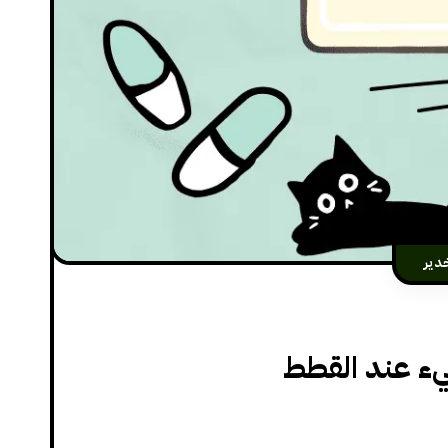
دير
قيء عند القطط