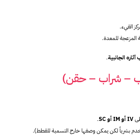
ز القيء.
 المزعجة للمعدة.
ثاره الجانبية
.
ب – شراب – حقن)
طى
IV أو IM أو SC
.
م بشرياً لكن يمكن وصفها خارج التسمية للقطط).