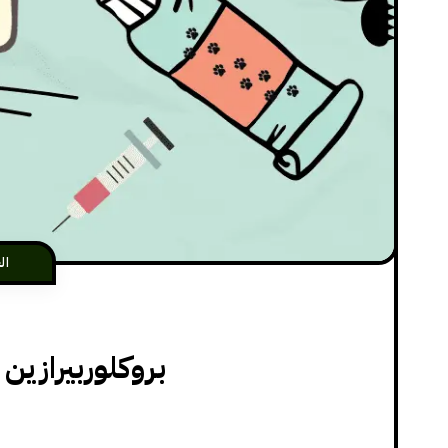
ال
بروكلوربيرازين