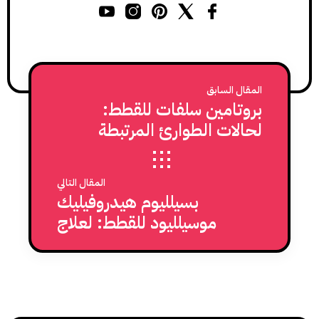
المقال السابق
بروتامين سلفات للقطط:
لحالات الطوارئ المرتبطة
باضطرابات النزيف
المقال التالي
بسيلليوم هيدروفيليك
موسيلليود للقطط: لعلاج
مشكلات الجهاز الهضمي لدى
القطط