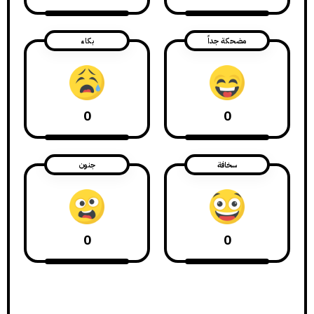
مضحكة جداً
بكاء
0
0
سخافة
جنون
0
0