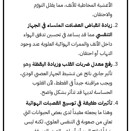
الأغشية المخاطية للأنف، مما يقلل التورّم
والاحتقان.
زيادة انقباض العضلات الملساء في الجهاز
التنفسي
مما قد يساعد في تحسين تدفق الهواء
داخل الأنف والممرات الهوائية العلوية عند وجود
التهاب أو احتقان.
رفع معدل ضربات القلب وزيادة اليقظة
وهو
تأثير جانبي ناتج عن تنشيط الجهاز العصبي الودي،
ويجب مراقبته جيداً في القطط، لأن القلوب
الحساسة لديها قد تتأثر بشكل واضح.
تأثيرات طفيفة في توسيع القصبات الهوائية
وهذا ما يجعله مفيداً لدى بعض الحيوانات التي
تعاني من صعوبة في التنفس العلوي، لكنه ليس
خياراً لعلاج الربو أو أمراض الصدر العميقة.