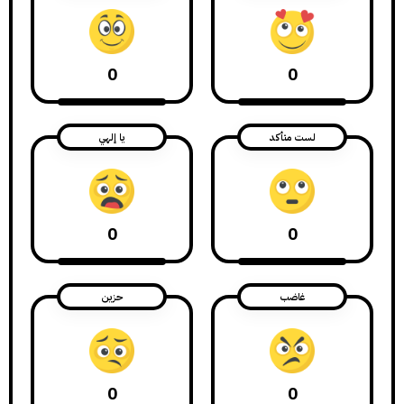
0
0
لست متأكد
يا إلهي
0
0
غاضب
حزين
0
0