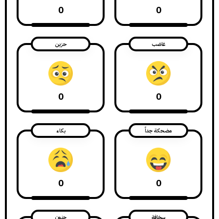
0
0
غاضب
حزين
0
0
مضحكة جداً
بكاء
0
0
سخافة
جنون