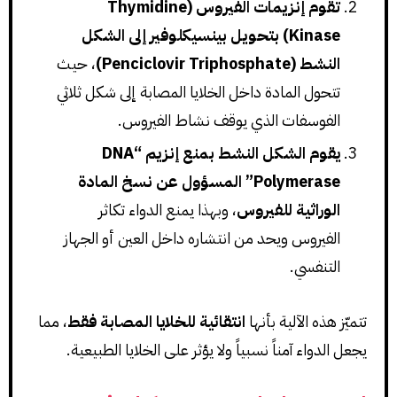
تقوم إنزيمات الفيروس (Thymidine
Kinase) بتحويل بينسيكلوفير إلى الشكل
النشط (Penciclovir Triphosphate)
، حيث
تتحول المادة داخل الخلايا المصابة إلى شكل ثلاثي
الفوسفات الذي يوقف نشاط الفيروس.
يقوم الشكل النشط بمنع إنزيم “DNA
Polymerase” المسؤول عن نسخ المادة
الوراثية للفيروس
، وبهذا يمنع الدواء تكاثر
الفيروس ويحد من انتشاره داخل العين أو الجهاز
التنفسي.
تتميّز هذه الآلية بأنها
انتقائية للخلايا المصابة فقط
، مما
يجعل الدواء آمناً نسبياً ولا يؤثر على الخلايا الطبيعية.