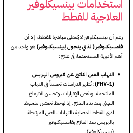
استخدامات بينسيكلوفير
العلاجية للقطط
رغم أن بينسيكلوفير لا يُعطى مباشرة للقطط، إلا أن
فامسيكلوفير (الذي يتحول لِبينسيكلوفير)
هو واحد من
أهم الأدوية المستخدمة في علاج:
التهاب العين الناتج عن فيروس الهربس
(FHV-1)
: تُظهر الدراسات تحسناً في التهاب
الملتحمة، ونقص الإفرازات، وتحسن الانزعاج
العيني بعد بدء العلاج. إذ لوحظ تحسّن ملحوظ
لدى القطط المصابة بالتهابات العين المرتبطة
بالهربس بعد العلاج بفامسيكلوفير
(بينسيكلوفير).