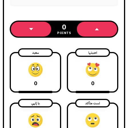
0
POINTS
احببتها
سعيد
0
0
لست متأكد
يا إلهي