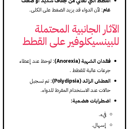
القطط التي تعاني من جفاف شديد أو ضعف
عام
: لأن الدواء قد يزيد الضغط على الكلى.
الآثار الجانبية المحتملة
للبينسيكلوفير على القطط
فقدان الشهية (Anorexia)
: لوحظ عند إعطاء
جرعات عالية للقطط .
العطش الزائد (Polydipsia)
: تم تسجيل
حالات عند الاستخدام المفرط للدواء.
اضطرابات هضمية:
قيء.
إسهال.