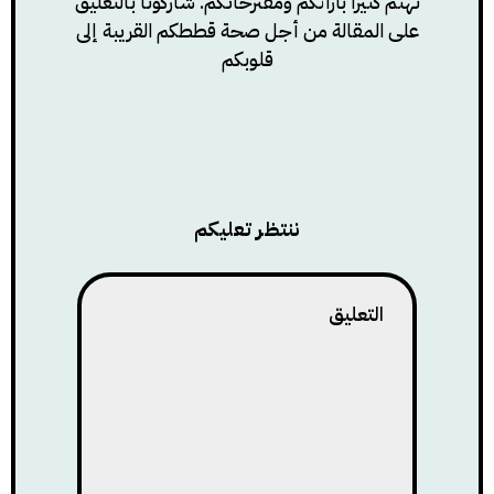
نهتم كثيراً بآرائكم ومقترحاتكم. شاركونا بالتعليق
على المقالة من أجل صحة قططكم القريبة إلى
قلوبكم
ننتظر تعليكم