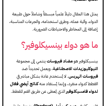
يمثل هذا المقال دليلاً علمياً مبسطاً وشاملاً حول طبيعة
الدواء، وآلية عمله، وطرق استخدامه، والجرعات المناسبة،
إضافة إلى المخاطر والاحتياطات الضرورية.
ما هو دواء بينسيكلوفير؟
بينسيكلوفير هو
مضاد فيروسات
ينتمي إلى مجموعة
النيوكليوزيدات الاصطناعية
، ويعمل تحديداً ضد
فيروسات الهربس
. لا يُستخدم عادة بشكل مباشر في
القطط كدواء منفرد، وإنما يُستفاد منه
كناتج أيضي فعّال
لدواء فامسيكلوفير
الذي يُعطى عن طريق الفم للقطط.
فامسيكلوفير هو
مركب أولي (Prodrug)
، يتحول داخل