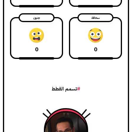
سخافة
جنون
0
0
تسمم القطط