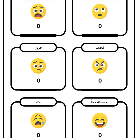
0
0
غاضب
حزين
0
0
مضحكة جداً
بكاء
0
0