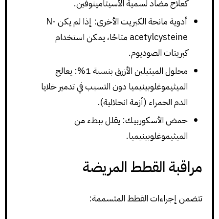
كعلاج مضاد لسمية الأسيتامينوفين.
أدوية مانحة الكبريت الأخرى: إذا لم يكن N-
acetylcysteine متاحًا، يمكن استخدام
كبريتات الصوديوم.
محلول الميثيلين الأزرق بنسبة 1%: يعالج
الميثيموغلوبينيميا دون التسبب في تدمير خلايا
الدم الحمراء (أزمة انحلالية).
حمض الأسكوربيك: يقلل ببطء من
الميثيموغلوبينيميا.
مراقبة القطط المريضة
تتضمن إجراءات القطط المتسممة: