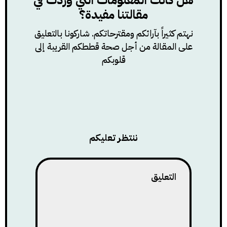
هل كانت المعلومات التي وردت في
مقالتنا مفيدة؟
نهتم كثيراً بآرائكم ومقترحاتكم. شاركونا بالتعليق
على المقالة من أجل صحة قططكم القريبة إلى
قلوبكم
ننتظر تعليكم