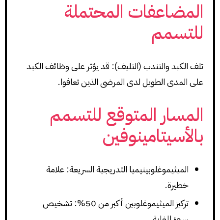
المضاعفات المحتملة
للتسمم
تلف الكبد والتندب (التليف): قد يؤثر على وظائف الكبد
على المدى الطويل لدى المرضى الذين تعافوا.
المسار المتوقع للتسمم
بالأسيتامينوفين
الميثيموغلوبينيميا التدريجية السريعة: علامة
خطيرة.
تركيز الميثيموغلوبين أكبر من 50%: تشخيص
سيئ للغاية.