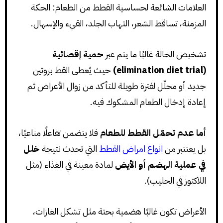
العلامات الشائعة لحساسية القطط من الطعام: الحكة
المزمنة، تساقط الشعر، التهاب الجلد، القيء والإسهال.
تشخيص الحالة غالبًا ما يتم عبر
حمية إقصائية
(elimination diet trial)
حيث يُعطى القط بروتين
جديد أو محلّل لفترة طويلة للتأكد من زوال الأعراض ثم
إعادة إدخال الطعام المشكوك فيه.
أما عدم تحمّل القطط للطعام
فلا يتضمن تفاعلًا مناعيًا،
بل يعتتبر من
انواع امراض القطط
التي تحدث نتيجة
خلل
في عملية الهضم أو الأيض
لمادة معينة في الغذاء (مثل
اللاكتوز في الحليب).
الأعراض تكون غالبًا هضمية بحتة مثل تشكل الغازات،