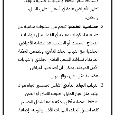
وتساقط شعر القطط والتهابات جلدية ثانوية.
تظهر الأعراض عادة في أسفل الظهر، الذيل،
والبطن.
حساسية الطعام:
تنجم عن استجابة مناعية غير
طبيعية لمكونات معينة في الغذاء مثل بروتينات
الدجاج، السمك أو الحليب. قد تتشابه الأعراض
الجلدية مع التهاب الجلد التأتبي، وتتضمن الحكة
المزمنة، تساقط الشعر، الطفح الجلدي والتهابات
الأذن المزمنة. يمكن أن تُصاحبها أعراض
هضمية مثل القيء والإسهال.
التهاب الجلد التأتبي:
تفاعل تحسسي تجاه مواد
بيئية مثل غبار المنزل، حبوب اللقاح أو العفن.
القطط المصابة تُظهر حكة عامة تشمل الجسم
كله، احمرار الجلد، التهابات الأذن والوجه، إضافة