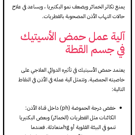
يمنع تكاثر الخمائر ويضعف نمو البكتيريا ، ويساعد في علاج
حالات التهاب الأذن المصحوبة بالفطريات.
آلية عمل حمض الأسيتيك
في جسم القطة
يعتمد حمض الأسيتيك في تأثيره الدوائي العلاجي على
خاصيته الحمضية. وتتمثل آلية عمله في الأذن في النقاط
التالية:
خفض درجة الحموضة (ph) داخل قناة الأذن:
الكائنات مثل الفطريات (الخمائر) وبعض البكتيريا
تنمو في البيئة القلوية أو hgمتعادلة. فعندما