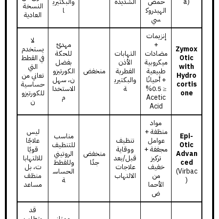
a)
حمض
الشديدة
والبكتيري
النسخة
الهيدروك
ا
العادية
سي
إنزيمات
لا
+
مهدئ
Zymox
يستخدم
مضادات
التهابات
للحكة
Otic
في القطط
ميكروبية
الأذن
بفضل
with
التي
طبيعية
الفطرية
منخفض
الكورتيزو
Hydro
تعاني من
+ أحيانًا
والبكتيري
ن، سهل
cortis
حساسية
≤ 0.5%
ة
الاستخدا
one
للكورتيزو
Acetic
م
ن
Acid
مواد
منظفة +
ليس
Epi-
مناسب
عوامل
تنظيف
علاجًا
Otic
للتنظيف
مجففة +
ووقاية
قويًا
Advan
منخفض
الروتيني
تركيز
قبل/بعد
للالتهابا
ced
جدًا
وللقطط
خفيف
علاجات
ت، بل
(Virbac
الحساس
من
الالتهاب
منظف
)
ة
الأحما
مساعد
ض
قد
ممتاز
يتطلب