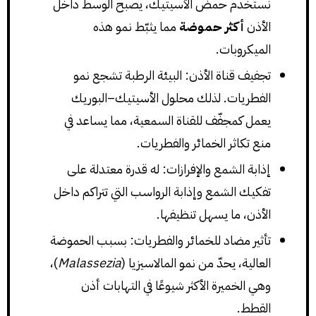
نستخدم حمض الأسيتيك، يصبح الوسط داخل
الأذن
أكثر حموضة
مما يثبّط نمو هذه
الميكروبات.
تجفيف قناة الأذن: البيئة الرطبة تشجع نمو
الفطريات. لذلك محلول الأسيتيك–البوريك
يعمل كمجفّف للقناة السمعية، مما يساعد في
منع تكاثر الخمائر والفطريات.
إذابة الشمع والإفرازات: له قدرة معتدلة على
تفكيك الشمع وإذابة الرواسب التي تتراكم داخل
الأذن، ما يسهل تنظيفها.
تأثير مضاد للخمائر والفطريات: بسبب الحموضة
العالية، يحدّ من نمو المالاسيزيا (
Malassezia
)،
وهي الخميرة الأكثر شيوعًا في التهابات أذن
القطط.