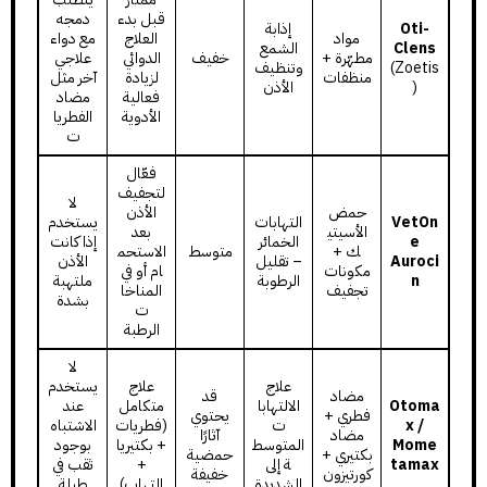
قبل بدء
دمجه
Oti-
إذابة
مواد
العلاج
مع دواء
Clens
الشمع
مطهّرة +
خفيف
الدوائي
علاجي
(Zoetis
وتنظيف
منظفات
لزيادة
آخر مثل
)
الأذن
فعالية
مضاد
الأدوية
الفطريا
ت
فعّال
لتجفيف
لا
حمض
الأذن
VetOn
التهابات
يستخدم
الأسيتي
بعد
e
الخمائر
إذا كانت
ك +
متوسط
الاستحم
Auroci
– تقليل
الأذن
مكونات
ام أو في
n
الرطوبة
ملتهبة
تجفيف
المناخا
بشدة
ت
الرطبة
لا
علاج
علاج
يستخدم
مضاد
قد
Otoma
الالتهابا
متكامل
عند
فطري +
يحتوي
x /
ت
(فطريات
الاشتباه
مضاد
آثارًا
Mome
المتوسط
+ بكتيريا
بوجود
بكتيري +
حمضية
tamax
ة إلى
+
ثقب في
كورتيزون
خفيفة
الشديدة
التهاب)
طبلة