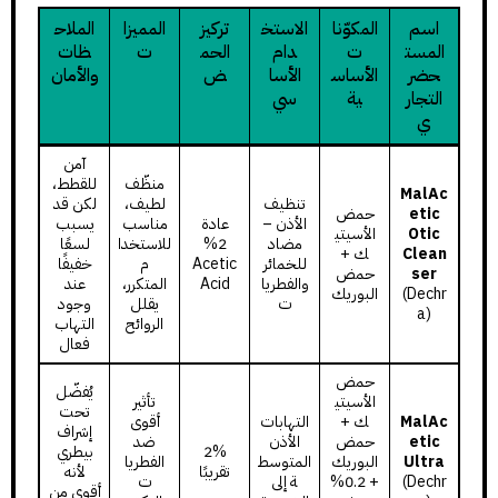
اسم
المكوّنا
الاستخ
تركيز
المميزا
الملاح
المست
ت
دام
الحم
ت
ظات
حضر
الأساس
الأسا
ض
والأمان
التجار
ية
سي
ي
آمن
منظّف
للقطط،
MalAc
تنظيف
لطيف،
لكن قد
etic
حمض
الأذن –
عادة
مناسب
يسبب
Otic
الأسيتي
مضاد
2%
للاستخدا
لسعًا
Clean
ك +
للخمائر
Acetic
م
خفيفًا
ser
حمض
والفطريا
Acid
المتكرر،
عند
(Dechr
البوريك
ت
يقلل
وجود
a)
الروائح
التهاب
فعال
حمض
يُفضّل
الأسيتي
تأثير
تحت
MalAc
ك +
التهابات
أقوى
إشراف
etic
حمض
الأذن
ضد
2%
بيطري
Ultra
البوريك
المتوسط
الفطريا
تقريبًا
لأنه
(Dechr
+ 0.2%
ة إلى
ت
أقوى من