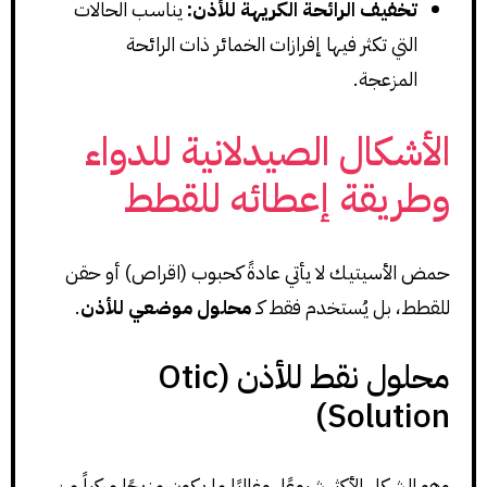
تخفيف الرائحة الكريهة للأذن:
يناسب الحالات
التي تكثر فيها إفرازات الخمائر ذات الرائحة
المزعجة.
الأشكال الصيدلانية للدواء
وطريقة إعطائه للقطط
حمض الأسيتيك لا يأتي عادةً كحبوب (اقراص) أو حقن
للقطط، بل يُستخدم فقط كـ
محلول موضعي للأذن
.
محلول نقط للأذن (Otic
Solution)
وهو الشكل الأكثر شيوعًا، وغالبًا ما يكون مزيجًا مركباً من