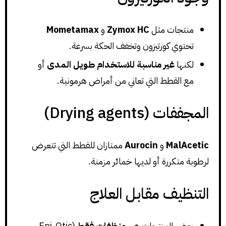
منتجات مثل
Zymox HC
و
Mometamax
تحتوي كورتيزون وتخفف الحكة بسرعة.
لكنها
غير مناسبة للاستخدام طويل المدى
أو
مع القطط التي تعاني من أمراض هرمونية.
المجففات (Drying agents)
MalAcetic
و
Aurocin
ممتازان للقطط التي تتعرض
لرطوبة متكررة أو لديها خمائر مزمنة.
التنظيف مقابل العلاج
بعض المنتجات هي
منظفات فقط
(Epi-Otic