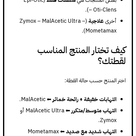
– Oti-Clens).
أخرى
علاجية
(Zymox – MalAcetic Ultra –
Mometamax).
كيف تختار المنتج المناسب
لقطتك؟
اختر المنتج حسب حالة القطة:
التهابات خفيفة + رائحة خمائر
⬅ MalAcetic.
التهاب متوسط/متكرر
⬅ MalAcetic Ultra أو
Zymox.
التهاب شديد مع صديد
⬅ Mometamax