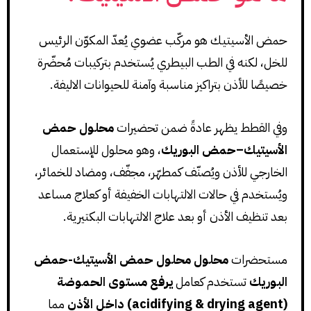
حمض الأسيتيك هو مركّب عضوي يُعدّ المكوّن الرئيس
للخل، لكنه في الطب البيطري يُستخدم بتركيبات مُحضّرة
خصيصًا للأذن بتراكيز مناسبة وآمنة للحيوانات الاليفة.
وفي القطط يظهر عادةً ضمن تحضيرات
محلول حمض
الأسيتيك–حمض البوريك
، وهو محلول للإستعمال
الخارجي للأذن ويُصنّف كمطهّر، مجفّف، ومضاد للخمائر،
ويُستخدم في حالات الالتهابات الخفيفة أو كعلاج مساعد
بعد تنظيف الأذن أو بعد علاج الالتهابات البكتيرية.
مستحضرات
محلول محلول حمض الأسيتيك-حمض
البوريك
تستخدم كعامل
يرفع مستوى الحموضة
(acidifying & drying agent) داخل الأذن
مما