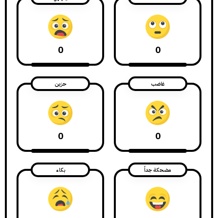
0
0
غاضب
حزين
0
0
مضحكة جداً
بكاء