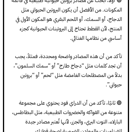
🟢 أولاً، ابحث عن مصادر بروتين حيوانية طبيعية في قائمة
المكونات. من الأفضل أن يكون البروتين الحيواني مثل
الدجاج، أو السمك، أو اللحم البقري هو المكون الأول في
المنتج، لأن القطط تحتاج إلى البروتينات الحيوانية كجزء
أساسي من نظامها الغذائي.
تأكد من أن هذه المصادر واضحة ومحددة، فمثلاً، يجب
أن تجد كلمات مثل “دجاج طازج” أو “سمك السلمون”،
بدلاً من المصطلحات الغامضة مثل “لحم” أو “بروتين
حيواني”.
🟢 ثانيًا، تأكد من أن الدراي فود يحتوي على مجموعة
متنوعة من الفواكه والخضروات الطبيعية، مثل البطاطس،
البازلاء، التوت البري، والجزر، لأنها تُعتبر مصادر جيدة
للفيتامينات والمعادن الضرورية لصحة قطتك.