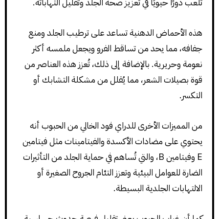
تلعب دورًا حيويًا في تعزيز صحة الجلد وتقليل التهاباته.
هذه الأحماض الدهنية تساعد على ترطيب الجلد ومنع
جفافه، مما يحد من تساقط الفرو ويجعل ملمسه أكثر
نعومة وحريرية. بالإضافة إلى ذلك، تُعزز هذه العناصر من
قوة بصيلات الشعر، مما يُقلل من مشكلة التشابك أو
التكسر.
من المميزات الأخرى للدراي فود الخالي من الحبوب أنه
يحتوي على مضادات الأكسدة والفيتامينات مثل فيتامين
E وفيتامين B، والتي تُساهم في حماية الجلد من التأثيرات
الضارة للعوامل البيئية وتعزز التئام الجروح الصغيرة أو
الالتهابات الجلدية البسيطة.
كما أن غياب الحبوب يعني تقليل فرصة حدوث حساسية