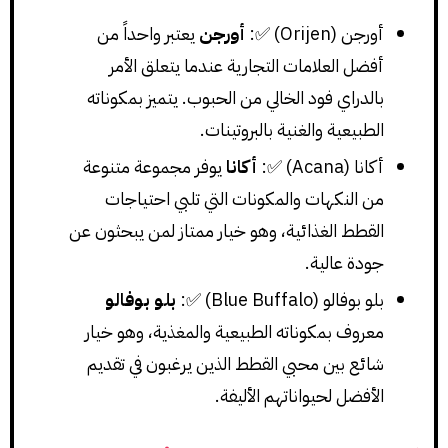
أورجن (Orijen) ✅:
أورجن
يعتبر واحداً من
أفضل العلامات التجارية عندما يتعلق الأمر
بالدراي فود الخالي من الحبوب. يتميز بمكوناته
الطبيعية والغنية بالبروتينات.
أكانا (Acana) ✅:
أكانا
يوفر مجموعة متنوعة
من النكهات والمكونات التي تلبي احتياجات
القطط الغذائية، وهو خيار ممتاز لمن يبحثون عن
جودة عالية.
بلو بوفالو (Blue Buffalo) ✅:
بلو بوفالو
معروف بمكوناته الطبيعية والمغذية، وهو خيار
شائع بين محبي القطط الذين يرغبون في تقديم
الأفضل لحيواناتهم الأليفة.