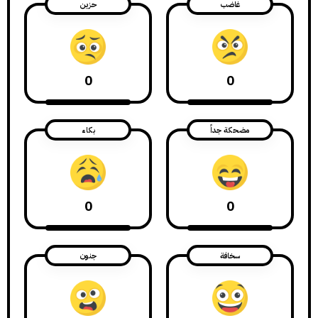
غاضب
حزين
0
0
مضحكة جداً
بكاء
0
0
سخافة
جنون