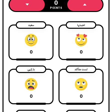
0
POINTS
احببتها
سعيد
0
0
لست متأكد
يا إلهي
0
0