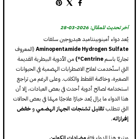
آخر تحديث للمقال: 2026-03-28
يُعد دواء أمينوبينتاميد هيدروجين سلفات
Aminopentamide Hydrogen Sulfate
(المعروف
تجاريًا باسم
Centrine®)
من الأدوية البيطرية القديمة
التي استُخدمت لعلاج الاضطرابات الهضمية في الحيوانات
الصغيرة، وخاصّة القطط والكلاب. وعلى الرغم من تراجع
استخدامه لصالح أدوية أحدث في بعض العيادات، إلا أن
هذا الدواء ما يزال يُعد خيارًا علاجيًا مهمًا في بعض الحالات
التي تتطلب
تقليل تشنجات الجهاز الهضمي
و
خفض
إفرازاته
.
ويتبع هذا الدواء فئة
مضادات الكولين