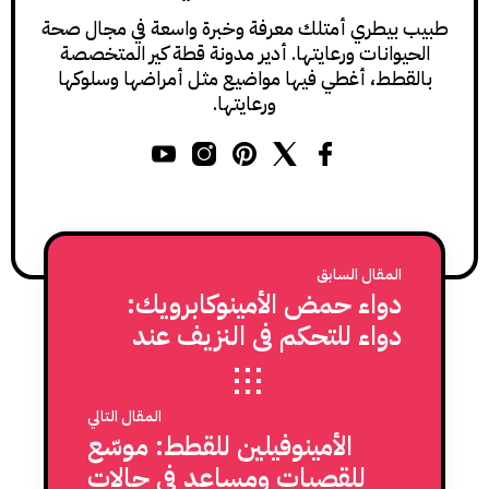
طبيب بيطري أمتلك معرفة وخبرة واسعة في مجال صحة
الحيوانات ورعايتها. أدير مدونة قطة كير المتخصصة
بالقطط، أغطي فيها مواضيع مثل أمراضها وسلوكها
ورعايتها.
المقال السابق
دواء حمض الأمينوكابرويك:
دواء للتحكم في النزيف عند
القطط
المقال التالي
الأمينوفيلين للقطط: موسّع
للقصبات ومساعد في حالات