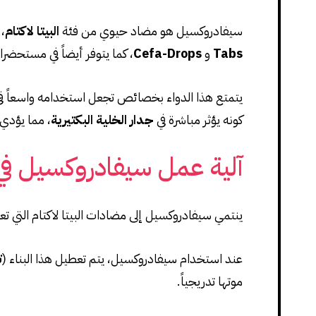
سيفادروكسيل هو مضاد حيوي من فئة
البيتا لاكتام
، 
Tabs
و
Cefa-Drops
، كما يتوفر أيضاً في مستحضر
يتمتع هذا الدواء بخصائص تجعل استخدامه واسعاً في ال
كونه يؤثر مباشرة في
جدار الخلية البكتيرية
، مما يؤدي 
آلية عمل سيفادروكسيل ف
ينتمي سيفادروكسيل إلى مضادات البيتا لاكتام التي تع
عند استخدام سيفادروكسيل، يتم تعطيل هذا البناء (
ت
موتها تدريجياً.