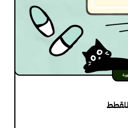
ية
للقطط