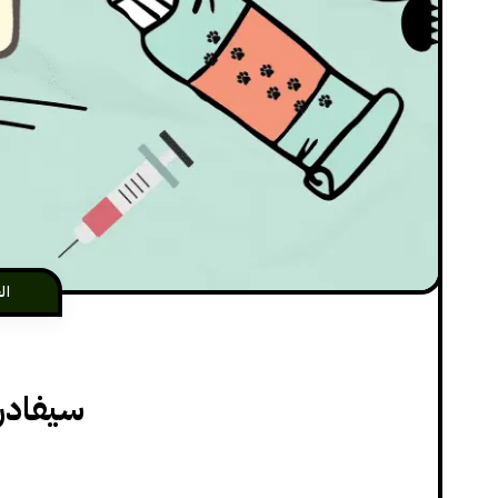
ال
سيفادر