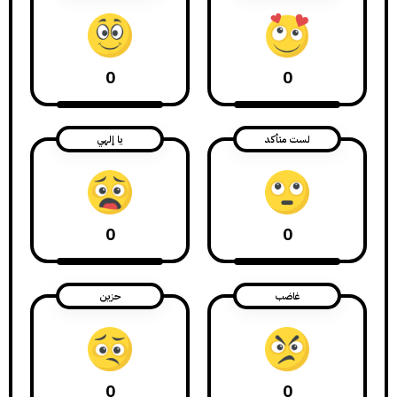
0
0
لست متأكد
يا إلهي
0
0
غاضب
حزين
0
0