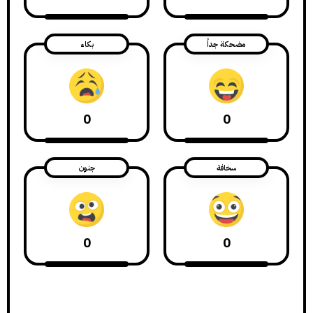
مضحكة جداً
بكاء
0
0
سخافة
جنون
0
0