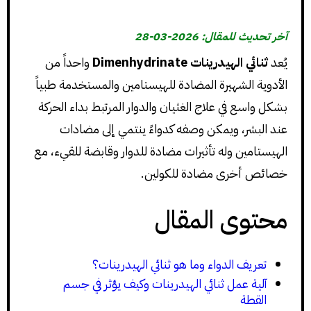
آخر تحديث للمقال: 2026-03-28
يُعد
ثنائي الهيدرينات Dimenhydrinate
واحداً من
الأدوية الشهيرة المضادة للهيستامين والمستخدمة طبياً
بشكل واسع في علاج الغثيان والدوار المرتبط بداء الحركة
عند البشر، ويمكن وصفه كدواءً ينتمي إلى مضادات
الهيستامين وله تأثيرات مضادة للدوار وقابضة للقيء، مع
خصائص أخرى مضادة للكولين.
محتوى المقال
تعريف الدواء وما هو ثنائي الهيدرينات؟
آلية عمل ثنائي الهيدرينات وكيف يؤثر في جسم
القطة