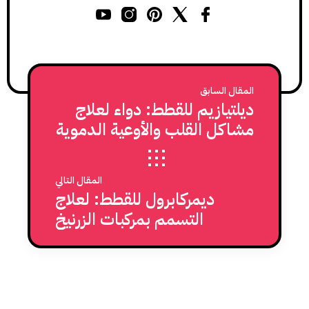
المقال السابق
ديلتيازيم للقطط: دواء لعلاج
مشاكل القلب والأوعية الدموية
المقال التالي
ديمركابرول للقطط: لعلاج
التسمم بمركبات الزرنيخ
والرصاص والزئبق والذهب