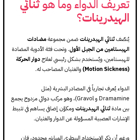
تعريف الدواء وما هو
ثنائي
الهيدرينات
؟
يُنصّف
ثنائي الهيدرينات
ضمن مجموعة
مضادات
الهيستامين من الجيل الأول
. وتحت فئة الأدوية المضادة
للهيستامين، ويُستخدم بشكل رئيسي لعلاج
دوار الحركة
(Motion Sickness)
والغثيان المصاحب له.
الدواء يُعرف تجارياً في المصادر البشرية (مثل
Dramamine و Gravol)، وهو مركب دوائي مزدوج يجمع
بين مادة
ثنائي الهيدرينات
ومكوّن إضافي يساهم في تثبيط
الإشارات العصبية المسؤولة عن الدوار والغثيان.
ورغم أن ذكر الاستخدام البيطري المباشر محدود، فإن