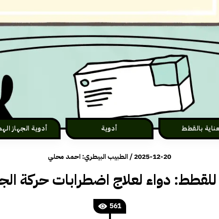
عناية بالقطط
أدوية
أدوية الجهاز ال
2025-12-20
/
الطبيب البيطري: احمد محلي
للقطط: دواء لعلاج اضطرابات حركة الج
561