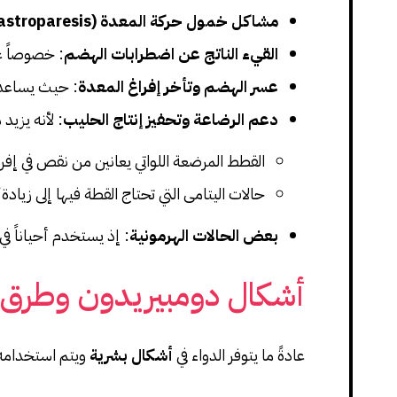
مشاكل خمول حركة المعدة (Gastroparesis)
القيء الناتج عن اضطرابات الهضم
: خصوصاً عن
عسر الهضم وتأخر إفراغ المعدة
: حيث يساعد 
دعم الرضاعة وتحفيز إنتاج الحليب
: لأنه يزيد
القطط المرضعة اللواتي يعانين من نقص في إفرا
حالات اليتامى التي تحتاج القطة فيها إلى زيادة
بعض الحالات الهرمونية
: إذ يستخدم أحياناً في
أشكال دومبيريدون وطرق 
عادةً ما يتوفر الدواء في
أشكال بشرية
ويتم استخدامه 