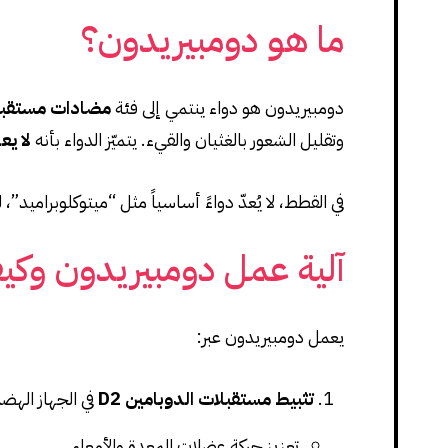
ما هو دومبيريدون؟
دومبيريدون هو دواء ينتمي إلى فئة
مضادات مستقبلات
وتقليل الشعور بالغثيان والقيء. يتميّز الدواء بأنه
لا يع
في القطط، لا يُعدّ دواءً أساسياً مثل “ميتوكلوبراميد”
آلية عمل دومبيريدون وكي
يعمل دومبيريدون عبر:
تثبيط مستقبلات الدوبامين D2
في الجهاز الهض
تعزيز حركة عضلات المعدة والأمعاء.