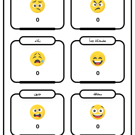
0
0
مضحكة جداً
بكاء
0
0
سخافة
جنون
0
0