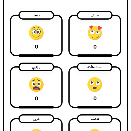
احببتها
سعيد
0
0
لست متأكد
يا إلهي
0
0
غاضب
حزين