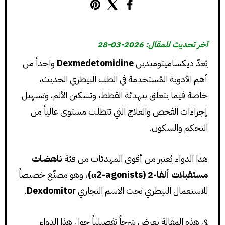
آخر تحديث للمقال: 2026-03-28
يُعدّ ديكساميتوميدين
Dexmedetomidine
واحداً من
أهم الأدوية المُستخدمة في الطب البيطري الحديث،
خاصة فيما يتعلق بتهدئة القطط، وتسكين الألم، وتسهيل
إجراءات الفحص والعلاج التي تتطلب مستوى عالياً من
التحكم والسكون.
هذا الدواء يُعتبر من أقوى المهدئات من فئة
ناهضات
مستقبلات ألفا-2 (α2-agonists)
، وهو مصنّع خصيصاً
للاستعمال البيطري تحت الاسم التجاري
Dexdomitor
.
في هذه المقالة نعرض شرحاً تفصيلياً حول هذا الدواء