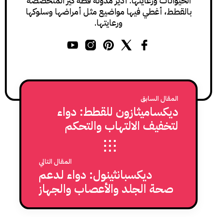
الحيوانات ورعايتها. أدير مدونة قطة كير المتخصصة
بالقطط، أغطي فيها مواضيع مثل أمراضها وسلوكها
ورعايتها.
المقال السابق
ديكساميثازون للقطط: دواء
لتخفيف الالتهاب والتحكم
بردود الفعل المناعية
المقال التالي
ديكسبانثينول: دواء لدعم
صحة الجلد والأعصاب والجهاز
الهضمي للقطط