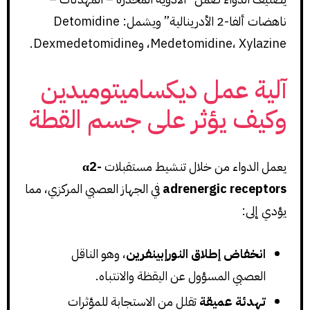
ناهضات ألفا-2 الأدرينالية” ويشمل: Detomidine
Medetomidine، Xylazine، وDexmedetomidine.
آلية عمل ديكساميتوميدين
وكيف يؤثر على جسم القطة
يعمل الدواء من خلال تنشيط مستقبلات
α2-
adrenergic receptors
في الجهاز العصبي المركزي، مما
يؤدي إلى:
انخفاض إطلاق النورإبينفرين
، وهو الناقل
العصبي المسؤول عن اليقظة والانتباه.
تهدئة عميقة
تقلل من الاستجابة للمؤثرات