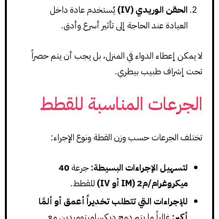
الحقن الوريدي (IV)
يُستخدم عادة داخل
العيادة عند الحاجة إلى تأثير أسرع وأدق.
لا يمكن إعطاء الدواء في المنزل، بل يجب أن يتم حصراً
تحت إشراف طبيب بيطري.
الجرعات المناسبة للقطط
تختلف الجرعات حسب وزن القطة ونوع الإجراء:
لتسهيل الإجراءات البسيطة:
جرعة
40
ميكروغرام/م2 (IM أو IV)
للقطط.
للإجراءات التي تتطلب تخديراً أعمق أو ألمًا
أكبر:
غالباً ما يتم دمج ديكساميتوميدين مع